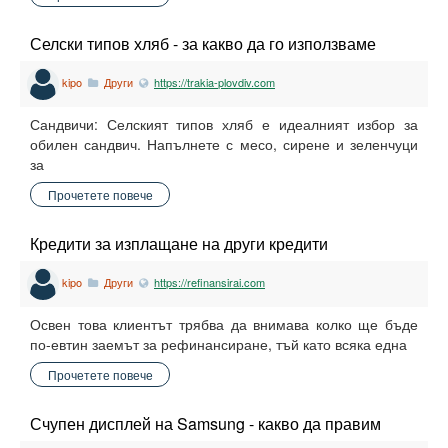
Селски типов хляб - за какво да го използваме
kipo
Други
https://trakia-plovdiv.com
Сандвичи: Селският типов хляб е идеалният избор за
обилен сандвич. Напълнете с месо, сирене и зеленчуци
за
Прочетете повече
Кредити за изплащане на други кредити
kipo
Други
https://refinansirai.com
Освен това клиентът трябва да внимава колко ще бъде
по-евтин заемът за рефинансиране, тъй като всяка една
Прочетете повече
Счупен дисплей на Samsung - какво да правим