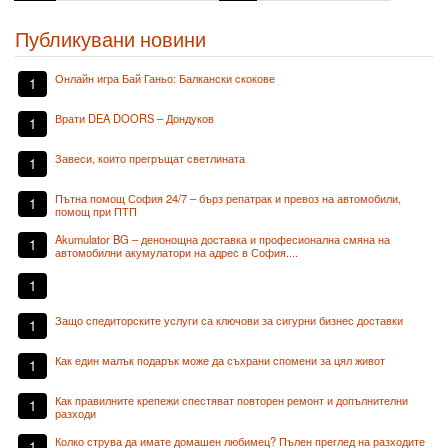
Публикувани новини
Онлайн игра Бай Ганьо: Балкански скокове
1
Врати DEA DOORS – Дондуков
1
Завеси, които прегръщат светлината
1
Пътна помощ София 24/7 – бърз репатрак и превоз на автомобили,
1
помощ при ПТП
Akumulator BG – денонощна доставка и професионална смяна на
1
автомобилни акумулатори на адрес в София....
1
Защо спедиторските услуги са ключови за сигурни бизнес доставки
1
Как един малък подарък може да съхрани спомени за цял живот
1
Как правилните крепежи спестяват повторен ремонт и допълнителни
1
разходи
Колко струва да имате домашен любимец? Пълен преглед на разходите
1