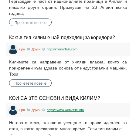
Гергьовден е част от националните празници в Англия и
няколко други страни. Празнуван на 23 Април всяка
година,
Прочетете повече
Какъв тип килим е най-подходящ за коридори?
kipo
Други
http://interiortalk.com
Килимите са направени от хиляди влакна, които са
прикрепени към здрава основа от индустриални машини.
Този
Прочетете повече
КОИ СА 3ТЕ ОСНОВНИ ВИДА КИЛИМ?
kipo
Други
https://www.web2site.info
Неговото меко, плюшено усещане го прави идеален за
стая, в която прекарвате много време. Този тип килим е