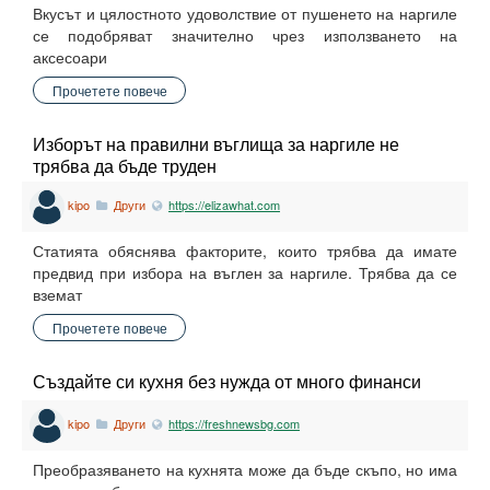
Вкусът и цялостното удоволствие от пушенето на наргиле
се подобряват значително чрез използването на
аксесоари
Прочетете повече
Изборът на правилни въглища за наргиле не
трябва да бъде труден
kipo
Други
https://elizawhat.com
Статията обяснява факторите, които трябва да имате
предвид при избора на въглен за наргиле. Трябва да се
вземат
Прочетете повече
Създайте си кухня без нужда от много финанси
kipo
Други
https://freshnewsbg.com
Преобразяването на кухнята може да бъде скъпо, но има