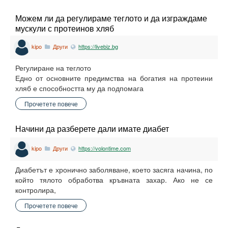
Можем ли да регулираме теглото и да изграждаме
мускули с протеинов хляб
kipo
Други
https://livebiz.bg
Регулиране на теглото
Едно от основните предимства на богатия на протеини
хляб е способността му да подпомага
Прочетете повече
Начини да разберете дали имате диабет
kipo
Други
https://volontime.com
Диабетът е хронично заболяване, което засяга начина, по
който тялото обработва кръвната захар. Ако не се
контролира,
Прочетете повече