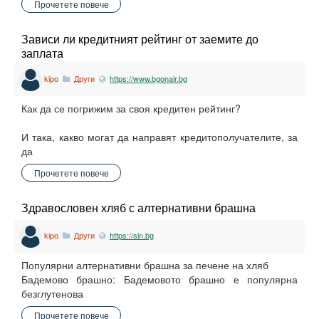
Прочетете повече
Зависи ли кредитният рейтинг от заемите до
заплата
kipo
Други
https://www.bgonair.bg
Как да се погрижим за своя кредитен рейтинг?
И така, какво могат да направят кредитополучателите, за
да
Прочетете повече
Здравословен хляб с алтернативни брашна
kipo
Други
https://sin.bg
Популярни алтернативни брашна за печене на хляб
Бадемово брашно: Бадемовото брашно е популярна
безглутенова
Прочетете повече