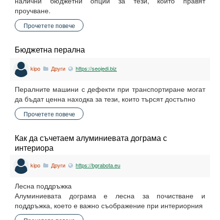
налични бюджетни опции за тези, които правят
проучване.
Прочетете повече
Бюджетна перална
kipo
Други
https://seojedi.biz
Пералните машини с дефекти при транспортиране могат
да бъдат ценна находка за тези, които търсят достъпно
Прочетете повече
Как да съчетаем алуминиевата дограма с
интериора
kipo
Други
https://bgrabota.eu
Лесна поддръжка
Алуминиевата дограма е лесна за почистване и
поддръжка, което е важно съображение при интериорния