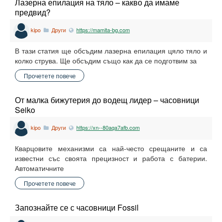
Лазерна епилация на тяло – какво да имаме
предвид?
kipo
Други
https://mamita-bg.com
В тази статия ще обсъдим лазерна епилация цяло тяло и
колко струва. Ще обсъдим също как да се подготвим за
Прочетете повече
От малка бижутерия до водещ лидер – часовници
Seiko
kipo
Други
https://xn--80aqa7afb.com
Кварцовите механизми са най-често срещаните и са
известни със своята прецизност и работа с батерии.
Автоматичните
Прочетете повече
Запознайте се с часовници Fossil