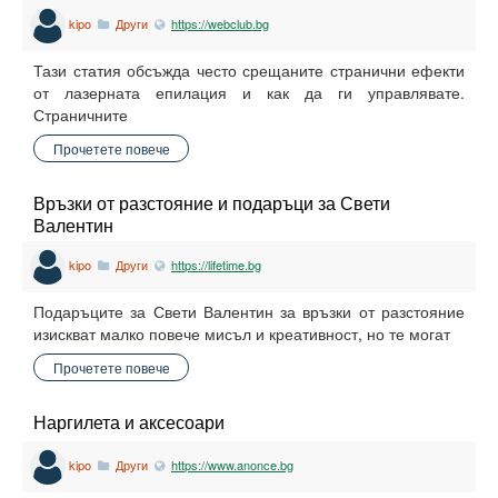
kipo
Други
https://webclub.bg
Тази статия обсъжда често срещаните странични ефекти
от лазерната епилация и как да ги управлявате.
Страничните
Прочетете повече
Връзки от разстояние и подаръци за Свети
Валентин
kipo
Други
https://lifetime.bg
Подаръците за Свети Валентин за връзки от разстояние
изискват малко повече мисъл и креативност, но те могат
Прочетете повече
Наргилета и аксесоари
kipo
Други
https://www.anonce.bg