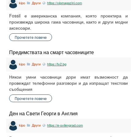
kipo
Други
https://vipmagazini.com
Fossil е американска компания, която проектира и
произвежда широка гама часовници, както и други модни
аксесоари.
Прочетете повече
Предимствата на смарт часовниците
kipo
Други
https://tv2.bg
Някои умни часовници дори имат възможност да
провеждат телефонни разговори и да изпращат текстови
съобщения
Прочетете повече
Ден на Свети Георги в Англия
kipo
Други
https://e-svilengrad.com