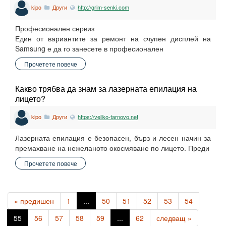
kipo
Други
http://grim-senki.com
Професионален сервиз
Един от вариантите за ремонт на счупен дисплей на
Samsung е да го занесете в професионален
Прочетете повече
Какво трябва да знам за лазерната епилация на
лицето?
kipo
Други
https://veliko-tarnovo.net
Лазерната епилация е безопасен, бърз и лесен начин за
премахване на нежеланото окосмяване по лицето. Преди
Прочетете повече
« предишен
1
...
50
51
52
53
54
55
56
57
58
59
...
62
следващ »