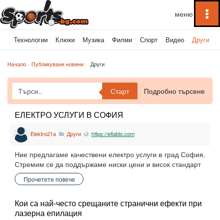
To
na
ка
Технологии
Клюки
Музика
Филми
Спорт
Видео
Други
Начало
Публикувани новини
Други
Старт
Подробно търсене
ЕЛЕКТРО УСЛУГИ В СОФИЯ
Elektro21a
Други
https://eltablo.com
Ние предлагаме качествени електро услуги в град София.
Стремим се да поддържаме ниски цени и висок стандарт
Прочетете повече
Кои са най-често срещаните странични ефекти при
лазерна епилация