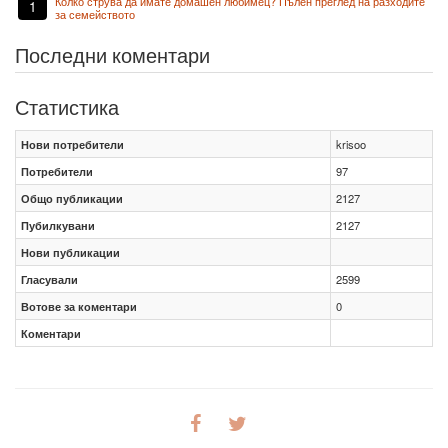
Колко струва да имате домашен любимец? Пълен преглед на разходите
1
за семейството
Последни коментари
Статистика
Нови потребители
krisoo
Потребители
97
Общо публикации
2127
Пубилкувани
2127
Нови публикации
Гласували
2599
Вотове за коментари
0
Коментари