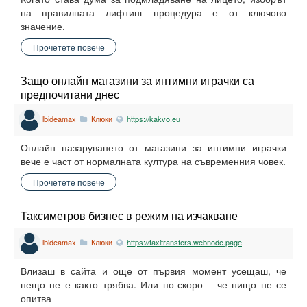
на правилната лифтинг процедура е от ключово
значение.
Прочетете повече
Защо онлайн магазини за интимни играчки са
предпочитани днес
lbideamax
Клюки
https://kakvo.eu
Онлайн пазаруването от магазини за интимни играчки
вече е част от нормалната култура на съвременния човек.
Прочетете повече
Таксиметров бизнес в режим на изчакване
lbideamax
Клюки
https://taxitransfers.webnode.page
Влизаш в сайта и още от първия момент усещаш, че
нещо не е както трябва. Или по-скоро – че нищо не се
опитва