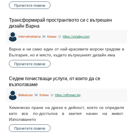
Прочетете повече
Трансформирай пространтвото си с вътрешен
дизайн Варна
internetreklama
Клюки
https://viziabg.com
Варна е не само един от най-красивите морски градове в
България, но и място, където вътрешният дизайн има
Прочетете повече
Седем почистващи услуги, от които да се
възползваме
lbideamax
Клюки
https://offnews.bg
Химическо пране на дрехи е дейност, която се определя
като все по-достъпна в заетия начин на живот.
Използването
Прочетете повече