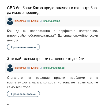
CBD бонбони: Какво представляват и какво трябва
да имаме предвид
lbideamax
Клюки
https://petel.bg
Как да си непрестанно в перфектно настроение,
игнорирайки обстоятелствата? Да спиш спокойно всеки
ден, да
Прочетете повече
3-те най-големи грешки на женените двойки
lbideamax
Клюки
https://manager.bg
Стигането на решение правни проблеми е в
компетенцията на малко хора, но това не гарантира, че
само тези хора
Прочетете повече