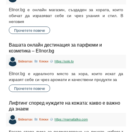
Elinor.bg е онлайн магазин, създаден за хората, които
обичат да изразяват себе си чрез ухания и стил. В
неговия
Прочетете повече
Вашата онлайн дестинация за парфюми и
козметика – Elinor.bg
lbideamax
Клюки
https://solo.to
Elinor.bg е идеалното място за хора, които искат да
изразят себе си чрез аромати и качествени продукти за
Прочетете повече
Лифтинг според нуждите на кожата: какво е важно
да знаем
lbideamax
Клюки
https://mamaitatko.com
Когато става дума за подмладяване на лицето, изборът