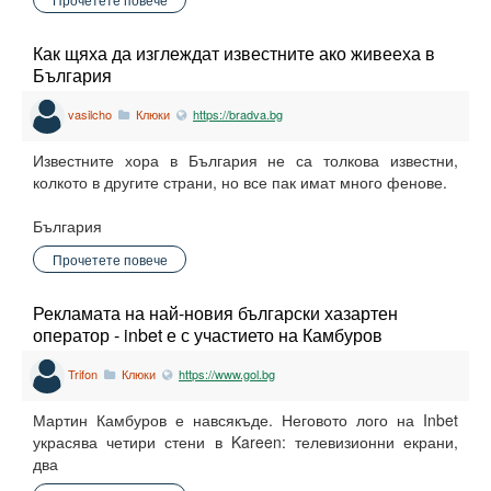
Как щяха да изглеждат известните ако живееха в
България
vasilcho
Клюки
https://bradva.bg
Известните хора в България не са толкова известни,
колкото в другите страни, но все пак имат много фенове.
България
Прочетете повече
Рекламата на най-новия български хазартен
оператор - inbet е с участието на Камбуров
Trifon
Клюки
https://www.gol.bg
Мартин Камбуров е навсякъде. Неговото лого на Inbet
украсява четири стени в Kareen: телевизионни екрани,
два