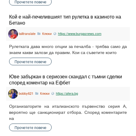
Прочетете повече
Кой е най-печелившият тип рулетка в казиното на
Бетано
talitranslate
Клюки
https://www.burgasnews.com
Рулетката дава много опции за печалба - трябва само да
знаем какви залози да правим. Кои са съветите които
Прочетете повече
Юве забъркан в сериозен скандал с тъмни сделки
според коментар на Ефбет
bobby621
Клюки
https://afera.bg
Организаторите на италианското първенство серия А,
вероятно ще санкционират отбора. Според коментарите
на
Прочетете повече