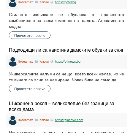
lbideamax
Клюки
https://petel.bg
Стилното излъчване се обуслява от правилното
комбиниране на всеки компонент в тоалета. Атрактивната
модна
Прочетете повече
Подходящи ли са наистина дамските обувки за сняг
lbideamax
Клюки
https://offnews.bg
Универсалните налъми са нещо, което всеки желае, но не
те винаги са ясни за намиране. Човек бива не само да
Прочетете повече
Шифонена рокля – великолепие без граници за
всяка дама
lbideamax
Клюки
https://glasove.com
Неотразимият тоалет е част от правилника на