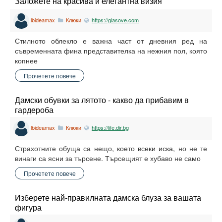
Заложете на красива и елегантна визия
lbideamax
Клюки
https://glasove.com
Стилното облекло е важна част от дневния ред на
съвременната фина представителка на нежния пол, която
копнее
Прочетете повече
Дамски обувки за лятото - какво да прибавим в
гардероба
lbideamax
Клюки
https://life.dir.bg
Страхотните обуща са нещо, което всеки иска, но не те
винаги са ясни за търсене. Търсещият е хубаво не само
Прочетете повече
Изберете най-правилната дамска блуза за вашата
фигура