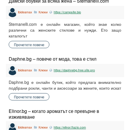
Дамски обувки за всяка жена – Stemanelli.com
lbideamax
Клюки
https://campsite.bio
Stemanelli.com е онлайн магазин, който знае колко
различни са женските стилове и нужди. Ето защо
каталогът
Прочетете повече
Daphne.bg – повече от мода, това е стил
lbideamax
Клюки
https://daphnebg.free.site.pro
Daphne.bg е онлайн бутик, който предлага внимателно
подбрани рокли, чанти и аксесоари за жените, които искат
Прочетете повече
Elinor.bg – когато ароматът се превърне в
изживяване
lbideamax
Клюки
https://elinor.flazio.com