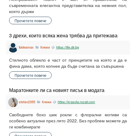
съвременната елегантна представителка на нежния пол,
която държи
Прочетете повече
3 дрехи, които всяка жена трябва да притежава
lbideamax
Клюки
https://life.dir.bg
Стилното облекло е част от принципите на която и да е
фина дама, която копнее да бъде считана за съвършена
Прочетете повече
Маратонките ли са новият писък в модата
stefan2355
Клюки
https://krasota.rozali.com
Свободните бохо шик рокли с флорални мотиви са
особено актуални през лято 2022. Без проблем можете да
ги комбинирате
Прочетете повече