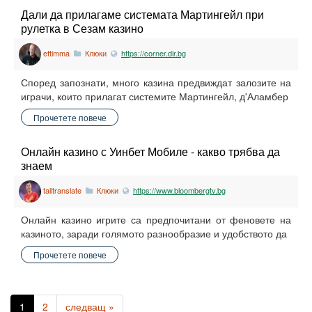
Дали да прилагаме системата Мартингейл при
рулетка в Сезам казино
eftimma
Клюки
https://corner.dir.bg
Според запознати, много казина предвиждат залозите на
играчи, които прилагат системите Мартингейл, д'Аламбер
Прочетете повече
Онлайн казино с Уинбет Мобиле - какво трябва да
знаем
talitranslate
Клюки
https://www.bloombergtv.bg
Онлайн казино игрите са предпочитани от феновете на
казиното, заради голямото разнообразие и удобството да
Прочетете повече
1
2
следващ »