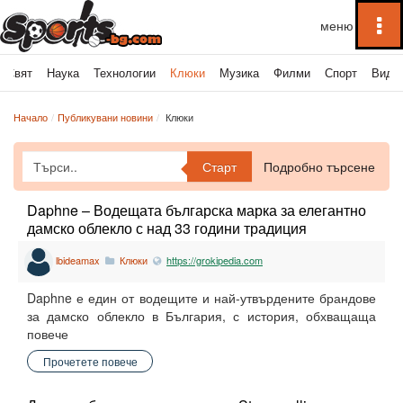
To
na
Свят
Наука
Технологии
Клюки
Музика
Филми
Спорт
Виде
Начало
Публикувани новини
Клюки
Старт
Подробно търсене
Daphne – Водещата българска марка за елегантно
дамско облекло с над 33 години традиция
lbideamax
Клюки
https://grokipedia.com
Daphne е един от водещите и най-утвърдените брандове
за дамско облекло в България, с история, обхващаща
повече
Прочетете повече