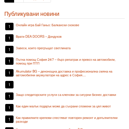
Публикувани новини
Онлайн игра Бай Ганьо: Балкански скокове
1
Врати DEA DOORS – Дондуков
1
Завеси, които прегръщат светлината
1
Пътна помощ София 24/7 – бърз репатрак и превоз на автомобили,
1
помощ при ПТП
Akumulator BG – денонощна доставка и професионална смяна на
1
автомобилни акумулатори на адрес в София....
1
Защо спедиторските услуги са ключови за сигурни бизнес доставки
1
Как един малък подарък може да съхрани спомени за цял живот
1
Как правилните крепежи спестяват повторен ремонт и допълнителни
1
разходи