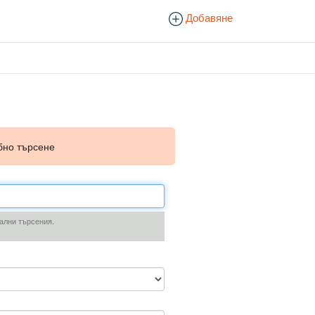
Добавяне
бно търсене
вални търсения.