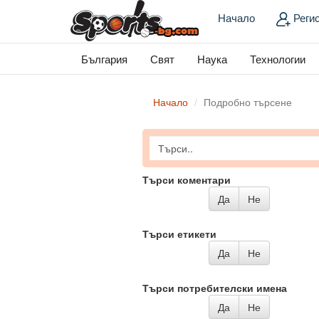
Начало
Реги
България
Свят
Наука
Технологии
Начало
Подробно търсене
Търси коментари
Да
Не
Търси етикети
Да
Не
Търси потребителски имена
Да
Не