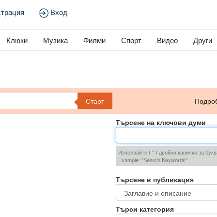
страция
Вход
Клюки
Музика
Филми
Спорт
Видео
Други
Старт
Подро
Търсене на ключови думи
Изполвайте ( " ) двойни кавички за бук
Example: "Search Keywords"
Търсене в публикация
Търси категория