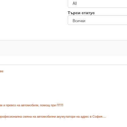
Търси статус
ове
ак и превоз на автомобили, помощ при ПТП
професионална смяна на автомобилни акумулатори на адрес в София....