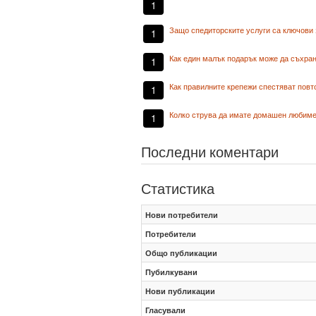
1
Защо спедиторските услуги са ключови 
1
Как един малък подарък може да съхран
1
Как правилните крепежи спестяват повт
1
Колко струва да имате домашен любиме
1
Последни коментари
Статистика
Нови потребители
Потребители
Общо публикации
Пубилкувани
Нови публикации
Гласували