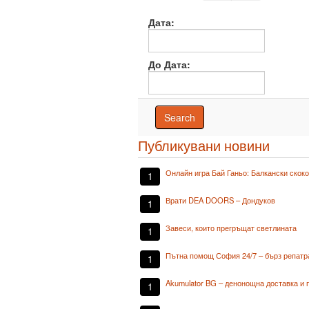
Дата:
До Дата:
Публикувани новини
Онлайн игра Бай Ганьо: Балкански скок
1
Врати DEA DOORS – Дондуков
1
Завеси, които прегръщат светлината
1
Пътна помощ София 24/7 – бърз репатр
1
Akumulator BG – денонощна доставка и 
1