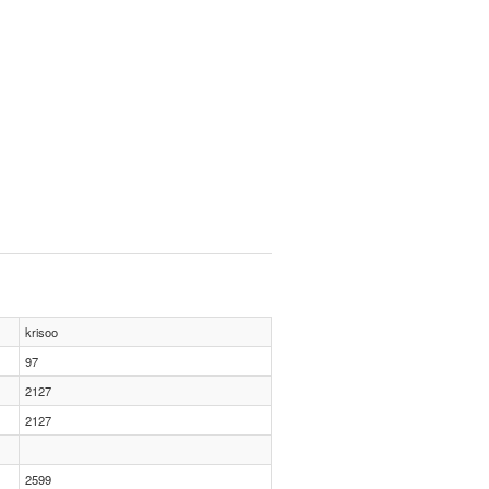
krisoo
97
2127
2127
2599