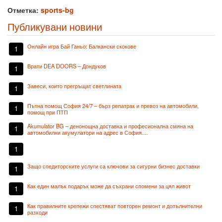
Отметка:
sports-bg
Публикувани новини
Онлайн игра Бай Ганьо: Балкански скокове
1
Врати DEA DOORS – Дондуков
1
Завеси, които прегръщат светлината
1
Пътна помощ София 24/7 – бърз репатрак и превоз на автомобили,
1
помощ при ПТП
Akumulator BG – денонощна доставка и професионална смяна на
1
автомобилни акумулатори на адрес в София....
1
Защо спедиторските услуги са ключови за сигурни бизнес доставки
1
Как един малък подарък може да съхрани спомени за цял живот
1
Как правилните крепежи спестяват повторен ремонт и допълнителни
1
разходи