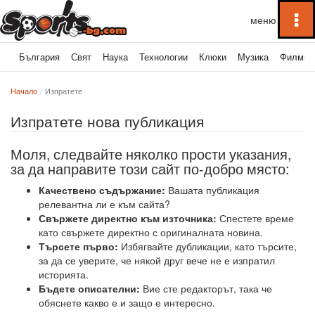
To
na
България
Свят
Наука
Технологии
Клюки
Музика
Филми
Начало
Изпратете
Изпратете нова публикация
Моля, следвайте няколко прости указания,
за да направите този сайт по-добро място:
Качествено съдържание:
Вашата публикация
релевантна ли е към сайта?
Свържете директно към източника:
Спестете време
като свържете директно с оригиналната новина.
Търсете първо:
Избягвайте дубликации, като търсите,
за да се уверите, че някой друг вече не е изпратил
историята.
Бъдете описателни:
Вие сте редакторът, така че
обяснете какво е и защо е интересно.