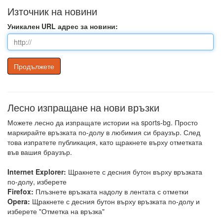
Източник на новини
Уникален URL адрес за новини:
Лесно изпращане на нови връзки
Можете лесно да изпращате истории на sports-bg. Просто
маркирайте връзката по-долу в любимия си браузър. След
това изпратете публикация, като щракнете върху отметката
във вашия браузър.
Internet Explorer:
Щракнете с десния бутон върху връзката
по-долу, изберете
Firefox:
Плъзнете връзката надолу в лентата с отметки
Opera:
Щракнете с десния бутон върху връзката по-долу и
изберете "Отметка на връзка"