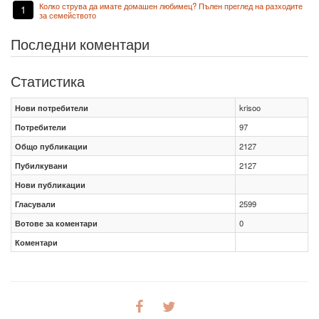
Колко струва да имате домашен любимец? Пълен преглед на разходите
1
за семейството
Последни коментари
Статистика
Нови потребители
krisoo
Потребители
97
Общо публикации
2127
Пубилкувани
2127
Нови публикации
Гласували
2599
Вотове за коментари
0
Коментари