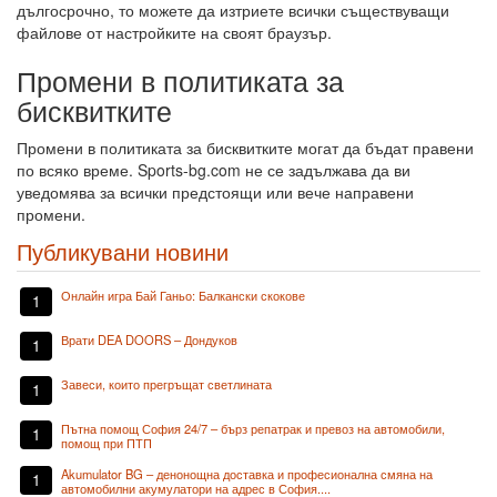
дългосрочно, то можете да изтриете всички съществуващи
файлове от настройките на своят браузър.
Промени в политиката за
бисквитките
Промени в политиката за бисквитките могат да бъдат правени
по всяко време. Sports-bg.com не се задължава да ви
уведомява за всички предстоящи или вече направени
промени.
Публикувани новини
Онлайн игра Бай Ганьо: Балкански скокове
1
Врати DEA DOORS – Дондуков
1
Завеси, които прегръщат светлината
1
Пътна помощ София 24/7 – бърз репатрак и превоз на автомобили,
1
помощ при ПТП
Akumulator BG – денонощна доставка и професионална смяна на
1
автомобилни акумулатори на адрес в София....