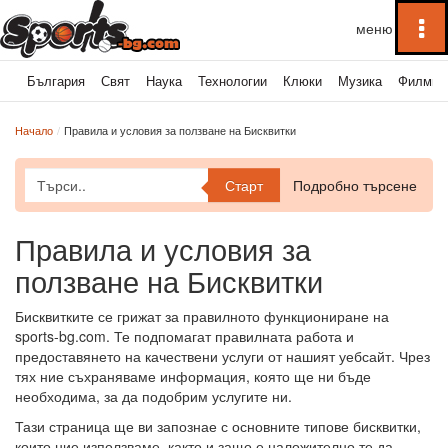
To
na
България
Свят
Наука
Технологии
Клюки
Музика
Филми
Начало
Правила и условия за ползване на Бисквитки
Старт
Подробно търсене
Правила и условия за
ползване на Бисквитки
Бисквитките се грижат за правилното функциониране на
sports-bg.com. Те подпомагат правилната работа и
предоставянето на качествени услуги от нашият уебсайт. Чрез
тях ние съхраняваме информация, която ще ни бъде
необходима, за да подобрим услугите ни.
Тази страница ще ви запознае с основните типове бисквитки,
които ние използваме, както и защо е наложително те да