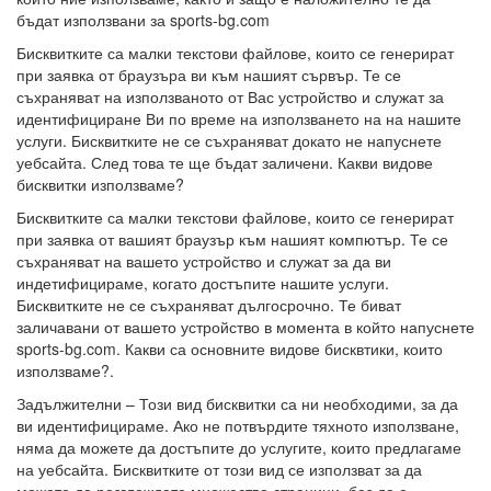
бъдат използвани за sports-bg.com
Бисквитките са малки текстови файлове, които се генерират
при заявка от браузъра ви към нашият сървър. Те се
съхраняват на използваното от Вас устройство и служат за
идентифициране Ви по време на използването на на нашите
услуги. Бисквитките не се съхраняват докато не напуснете
уебсайта. След това те ще бъдат заличени. Какви видове
бисквитки използваме?
Бисквитките са малки текстови файлове, които се генерират
при заявка от вашият браузър към нашият компютър. Те се
съхраняват на вашето устройство и служат за да ви
индетифицираме, когато достъпите нашите услуги.
Бисквитките не се съхраняват дългосрочно. Те биват
заличавани от вашето устройство в момента в който напуснете
sports-bg.com. Какви са основните видове бисквтики, които
използваме?.
Задължителни – Този вид бисквитки са ни необходими, за да
ви идентифицираме. Ако не потвърдите тяхното използване,
няма да можете да достъпите до услугите, които предлагаме
на уебсайта. Бисквитките от този вид се използват за да