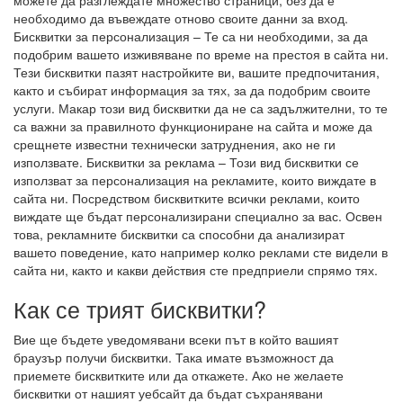
можете да разглеждате множество страници, без да е
необходимо да въвеждате отново своите данни за вход.
Бисквитки за персонализация – Те са ни необходими, за да
подобрим вашето изживяване по време на престоя в сайта ни.
Тези бисквитки пазят настройките ви, вашите предпочитания,
както и събират информация за тях, за да подобрим своите
услуги. Макар този вид бисквитки да не са задължителни, то те
са важни за правилното функциониране на сайта и може да
срещнете известни технически затруднения, ако не ги
използвате. Бисквитки за реклама – Този вид бисквитки се
използват за персонализация на рекламите, които виждате в
сайта ни. Посредством бисквитките всички реклами, които
виждате ще бъдат персонализирани специално за вас. Освен
това, рекламните бисквитки са способни да анализират
вашето поведение, като например колко реклами сте видели в
сайта ни, както и какви действия сте предприели спрямо тях.
Как се трият бисквитки?
Вие ще бъдете уведомявани всеки път в който вашият
браузър получи бисквитки. Така имате възможност да
приемете бисквитките или да откажете. Ако не желаете
бисквитки от нашият уебсайт да бъдат съхранявани