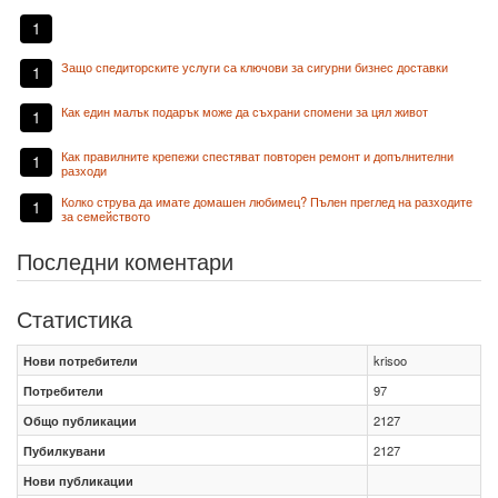
1
Защо спедиторските услуги са ключови за сигурни бизнес доставки
1
Как един малък подарък може да съхрани спомени за цял живот
1
Как правилните крепежи спестяват повторен ремонт и допълнителни
1
разходи
Колко струва да имате домашен любимец? Пълен преглед на разходите
1
за семейството
Последни коментари
Статистика
Нови потребители
krisoo
Потребители
97
Общо публикации
2127
Пубилкувани
2127
Нови публикации