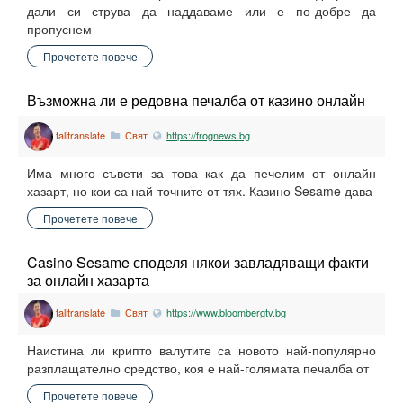
дали си струва да наддаваме или е по-добре да
пропуснем
Прочетете повече
Възможна ли е редовна печалба от казино онлайн
talitranslate
Свят
https://frognews.bg
Има много съвети за това как да печелим от онлайн
хазарт, но кои са най-точните от тях. Казино Sesame дава
Прочетете повече
Casino Sesame споделя някои завладяващи факти
за онлайн хазарта
talitranslate
Свят
https://www.bloombergtv.bg
Наистина ли крипто валутите са новото най-популярно
разплащателно средство, коя е най-голямата печалба от
Прочетете повече