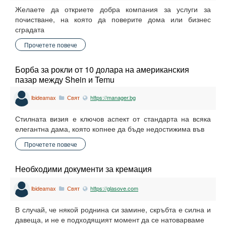
Желаете да откриете добра компания за услуги за
почистване, на която да поверите дома или бизнес
сградата
Прочетете повече
Борба за рокли от 10 долара на американския
пазар между Shein и Temu
lbideamax
Свят
https://manager.bg
Стилната визия е ключов аспект от стандарта на всяка
елегантна дама, която копнее да бъде недостижима във
Прочетете повече
Необходими документи за кремация
lbideamax
Свят
https://glasove.com
В случай, че някой роднина си замине, скръбта е силна и
давеща, и не е подходящият момент да се натоварваме