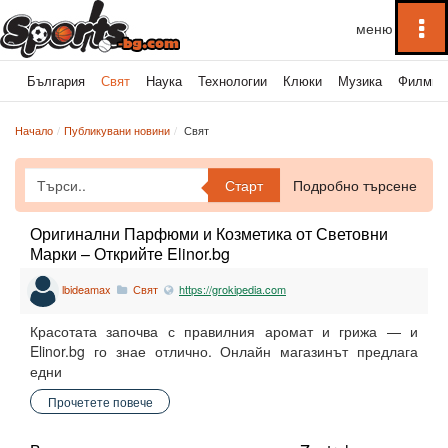
To
na
България
Свят
Наука
Технологии
Клюки
Музика
Филми
Начало
Публикувани новини
Свят
Старт
Подробно търсене
Оригинални Парфюми и Козметика от Световни
Марки – Открийте Elinor.bg
lbideamax
Свят
https://grokipedia.com
Красотата започва с правилния аромат и грижа — и
Elinor.bg го знае отлично. Онлайн магазинът предлага
едни
Прочетете повече