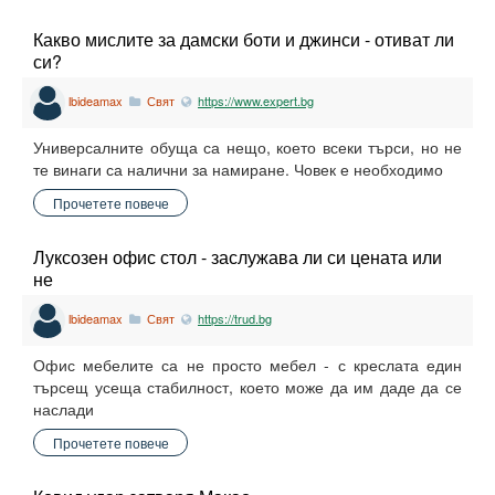
Какво мислите за дамски боти и джинси - отиват ли
си?
lbideamax
Свят
https://www.expert.bg
Универсалните обуща са нещо, което всеки търси, но не
те винаги са налични за намиране. Човек е необходимо
Прочетете повече
Луксозен офис стол - заслужава ли си цената или
не
lbideamax
Свят
https://trud.bg
Офис мебелите са не просто мебел - с креслата един
търсещ усеща стабилност, което може да им даде да се
наслади
Прочетете повече