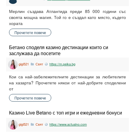
Мерлин създава Атлантида преди 85 000 години със
своята мощна магия. Той го е създал като място, където
хората
Прочетете повече
Бетано споделя казино дестинации които си
заслужава да посетите
gigi521
Свят
https://m.peika.bg
Кои са най-забележителните дестинации за любителите
на хазарта? Прочетете някои от най-добрите споделени
от
Прочетете повече
Казино Live Betano с топ игри и ежедневни бонуси
gigi521
Свят
https://www.actualno.com