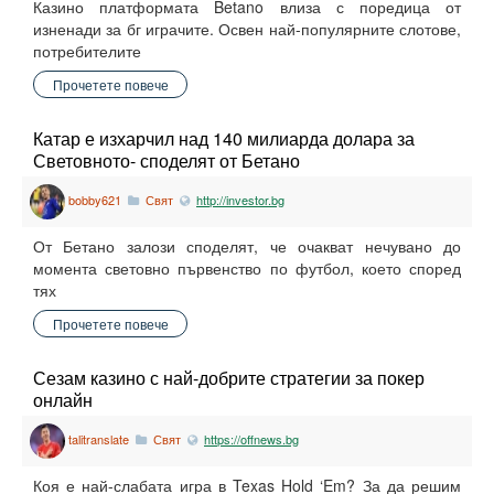
Казино платформата Betano влиза с поредица от
изненади за бг играчите. Освен най-популярните слотове,
потребителите
Прочетете повече
Катар е изхарчил над 140 милиарда долара за
Световното- споделят от Бетано
bobby621
Свят
http://investor.bg
От Бетано залози споделят, че очакват нечувано до
момента световно първенство по футбол, което според
тях
Прочетете повече
Сезам казино с най-добрите стратегии за покер
онлайн
talitranslate
Свят
https://offnews.bg
Коя е най-слабата игра в Texas Hold ‘Em? За да решим