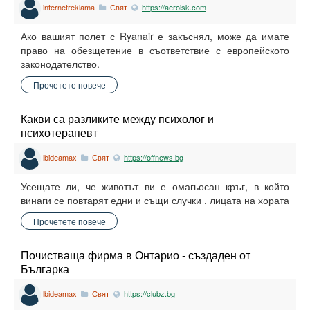
internetreklama
Свят
https://aeroisk.com
Ако вашият полет с Ryanair е закъснял, може да имате
право на обезщетение в съответствие с европейското
законодателство.
Прочетете повече
Какви са разликите между психолог и
психотерапевт
lbideamax
Свят
https://offnews.bg
Усещате ли, че животът ви е омагьосан кръг, в който
винаги се повтарят едни и същи случки . лицата на хората
Прочетете повече
Почистваща фирма в Онтарио - създаден от
Българка
lbideamax
Свят
https://clubz.bg