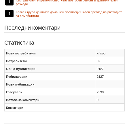
Как правилните крепежи спестяват повторен ремонт и допълнителни
1
разходи
Колко струва да имате домашен любимец? Пълен преглед на разходите
1
за семейството
Последни коментари
Статистика
Нови потребители
krisoo
Потребители
97
Общо публикации
2127
Пубилкувани
2127
Нови публикации
Гласували
2599
Вотове за коментари
0
Коментари