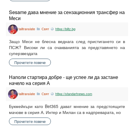
Sesame дава мнение за сензационния трансфер на
Меси
talitranslate
Свят
https://blitz.bg
Защо Меси не блесна веднага след пристигането си в
ПСЖ? Високи ли са очакванията за представянето на
суперзвездата
Прочетете повече
Наполи стартира добре - ще успее ли да застане
начело на серия А
talitranslate
Свят
https://standartnews.com
Букмейкъри като Bet365 дават мнение за предстоящите
мачове в серия А. Интер и Милан са в надпреварата, но
Прочетете повече