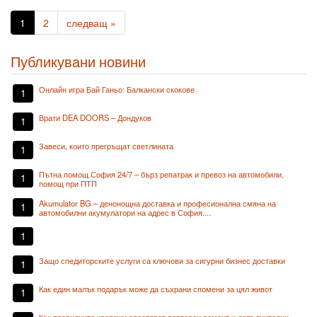
1
2
следващ »
Публикувани новини
Онлайн игра Бай Ганьо: Балкански скокове
1
Врати DEA DOORS – Дондуков
1
Завеси, които прегръщат светлината
1
Пътна помощ София 24/7 – бърз репатрак и превоз на автомобили,
1
помощ при ПТП
Akumulator BG – денонощна доставка и професионална смяна на
1
автомобилни акумулатори на адрес в София....
1
Защо спедиторските услуги са ключови за сигурни бизнес доставки
1
Как един малък подарък може да съхрани спомени за цял живот
1