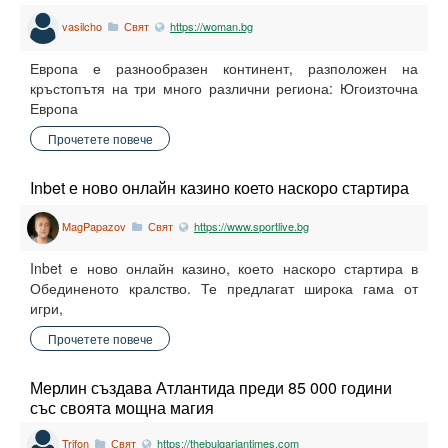
vasilcho
Свят
https://woman.bg
Европа е разнообразен континент, разположен на
кръстопътя на три много различни региона: Югоизточна
Европа
Прочетете повече
Inbet е ново онлайн казино което наскоро стартира
MagPapazov
Свят
https://www.sportlive.bg
Inbet е ново онлайн казино, което наскоро стартира в
Обединеното кралство. Те предлагат широка гама от
игри,
Прочетете повече
Мерлин създава Атлантида преди 85 000 години
със своята мощна магия
Trifon
Свят
https://thebulgariantimes.com