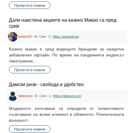
Прочетете повече
Дали наистина акциите на казино Макао са пред
срив
bobby621
Свят
https://www.btv.bg
Казино макао е сред водещите брандове за хазартни
забавления офлайн. По време на пандемията индексът
лакатушеше,
Прочетете повече
Дамски ризи - свобода и удобство
lbideamax
Свят
https://glasove.com
Модерното излъчване се определя от талантливото
съчетаване на всеки елемент в облеклото. Пленителната
външност
Прочетете повече