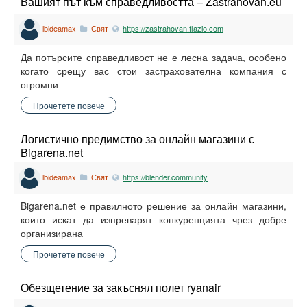
Вашият път към справедливостта – Zastrahovan.eu
lbideamax
Свят
https://zastrahovan.flazio.com
Да потърсите справедливост не е лесна задача, особено
когато срещу вас стои застрахователна компания с
огромни
Прочетете повече
Логистично предимство за онлайн магазини с
Bigarena.net
lbideamax
Свят
https://blender.community
Bigarena.net е правилното решение за онлайн магазини,
които искат да изпреварят конкуренцията чрез добре
организирана
Прочетете повече
Oбезщетение за закъснял полет ryanair