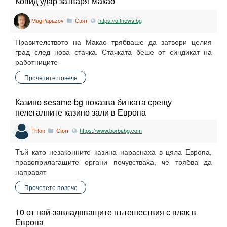
Ковид удар затваря Макао
MagPapazov
Свят
https://offnews.bg
Правителството на Макао трябваше да затвори целия
град след нова стачка. Стачката беше от синдикат на
работниците
Прочетете повече
Казино sesame bg показва битката срещу
нелегалните казино зали в Европа
Trifon
Свят
https://www.borbabg.com
Тъй като незаконните казина нараснаха в цяла Европа,
правоприлагащите органи почувстваха, че трябва да
направят
Прочетете повече
10 от най-завладяващите пътешествия с влак в
Европа