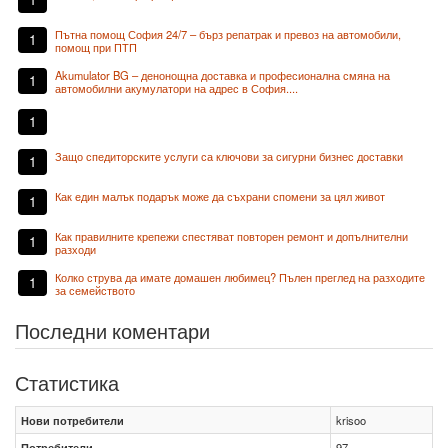
Пътна помощ София 24/7 – бърз репатрак и превоз на автомобили,
1
помощ при ПТП
Akumulator BG – денонощна доставка и професионална смяна на
1
автомобилни акумулатори на адрес в София....
1
Защо спедиторските услуги са ключови за сигурни бизнес доставки
1
Как един малък подарък може да съхрани спомени за цял живот
1
Как правилните крепежи спестяват повторен ремонт и допълнителни
1
разходи
Колко струва да имате домашен любимец? Пълен преглед на разходите
1
за семейството
Последни коментари
Статистика
Нови потребители
krisoo
Потребители
97