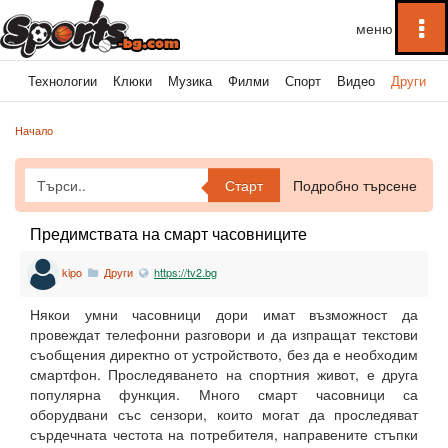
To
na
ка
Технологии
Клюки
Музика
Филми
Спорт
Видео
Други
Начало
Старт
Подробно търсене
Предимствата на смарт часовниците
kipo
Други
https://tv2.bg
Някои умни часовници дори имат възможност да
провеждат телефонни разговори и да изпращат текстови
съобщения директно от устройството, без да е необходим
смартфон. Проследяването на спортния живот, е друга
популярна функция. Много смарт часовници са
оборудвани със сензори, които могат да проследяват
сърдечната честота на потребителя, направените стъпки