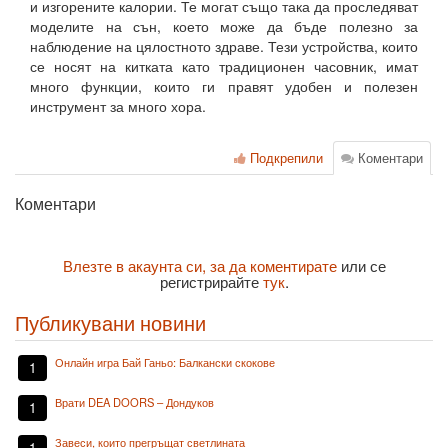
и изгорените калории. Те могат също така да проследяват
моделите на сън, което може да бъде полезно за
наблюдение на цялостното здраве. Тези устройства, които
се носят на китката като традиционен часовник, имат
много функции, които ги правят удобен и полезен
инструмент за много хора.
Подкрепили
Коментари
Коментари
Влезте в акаунта си, за да коментирате
или се
регистрирайте
тук
.
Публикувани новини
Онлайн игра Бай Ганьо: Балкански скокове
1
Врати DEA DOORS – Дондуков
1
Завеси, които прегръщат светлината
1