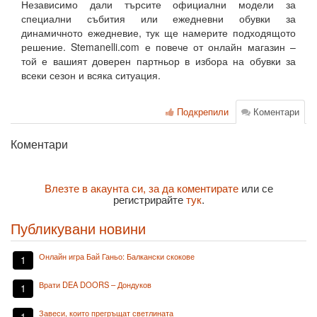
Независимо дали търсите официални модели за
специални събития или ежедневни обувки за
динамичното ежедневие, тук ще намерите подходящото
решение. Stemanelli.com е повече от онлайн магазин –
той е вашият доверен партньор в избора на обувки за
всеки сезон и всяка ситуация.
Подкрепили
Коментари
Коментари
Влезте в акаунта си, за да коментирате
или се
регистрирайте
тук
.
Публикувани новини
Онлайн игра Бай Ганьо: Балкански скокове
1
Врати DEA DOORS – Дондуков
1
Завеси, които прегръщат светлината
1