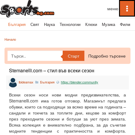
To
na
България
Свят
Наука
Технологии
Клюки
Музика
Филми
Начало
Старт
Подробно търсене
Stemanelli.com – стил във всеки сезон
lbideamax
България
https://blender.community
Всеки сезон носи нови модни предизвикателства, а
Stemanelli.com има готов отговор. Магазинът предлага
обувки, които са подходящи за всяко време на годината –
сандали и токчета за топлите дни, кецове за комфорт
през преходните сезони и ботуши за уют през зимата.
Всяка колекция е внимателно подбрана, за да съчетае
модните тенденции с практичността и комфорта.