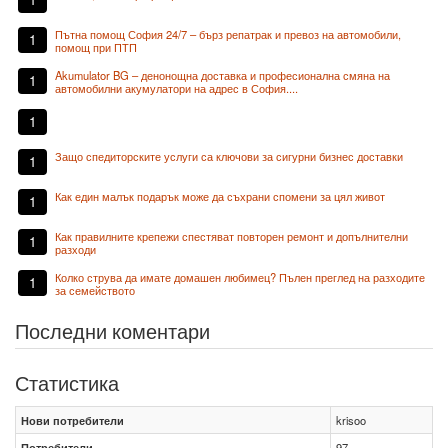
Пътна помощ София 24/7 – бърз репатрак и превоз на автомобили,
1
помощ при ПТП
Akumulator BG – денонощна доставка и професионална смяна на
1
автомобилни акумулатори на адрес в София....
1
Защо спедиторските услуги са ключови за сигурни бизнес доставки
1
Как един малък подарък може да съхрани спомени за цял живот
1
Как правилните крепежи спестяват повторен ремонт и допълнителни
1
разходи
Колко струва да имате домашен любимец? Пълен преглед на разходите
1
за семейството
Последни коментари
Статистика
Нови потребители
krisoo
Потребители
97