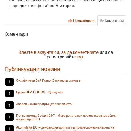
„народни телефони“ на България.
Подкрепили
Коментари
Коментари
Влезте в акаунта си, за да коментирате
или се
регистрирайте
тук
.
Публикувани новини
Онлайн игра Бай Ганьо: Балкански скокове
1
Врати DEA DOORS – Дондуков
1
Завеси, които прегръщат светлината
1
Пътна помощ София 24/7 – бърз репатрак и превоз на автомобили,
1
помощ при ПТП
Akumulator BG – денонощна доставка и професионална смяна на
1