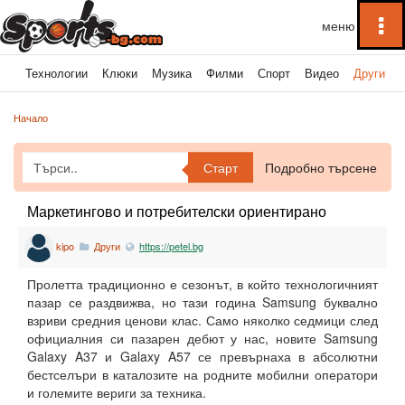
To
na
ка
Технологии
Клюки
Музика
Филми
Спорт
Видео
Други
Начало
Старт
Подробно търсене
Маркетингово и потребителски ориентирано
kipo
Други
https://petel.bg
Пролетта традиционно е сезонът, в който технологичният
пазар се раздвижва, но тази година Samsung буквално
взриви средния ценови клас. Само няколко седмици след
официалния си пазарен дебют у нас, новите Samsung
Galaxy A37 и Galaxy A57 се превърнаха в абсолютни
бестселъри в каталозите на родните мобилни оператори
и големите вериги за техника.