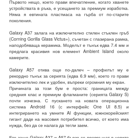
Първото нещо, което прави впечатление, когато хванете
устройствата в ръка, е усещането за премиум изработка.
Няма я евтината пластмаса на гърба от по-старите
поколения.
Galaxy A37 залага на изключително стилен стъклен гръб
(Corning Gorilla Glass Victus+), съчетан с глазирана рамка,
наподобяваща керамика. Моделът е тънък едва 7.4 мм и
предлага красивия нов елемент Ambient Island около
камерите.
Galaxy A57 отива още по-далеч – профилът му е
рекордно тънък за серията (едва 6.9 мм), което го прави
изключително лек и удобен, въпреки огромния му екран.
Причината за този бум е проста: границата между
средния клас и премиум флагманите (серията Galaxy S)
почти изчезна. С пускането на новата операционна
система Android 16 (с интерфейс One UI 8.5) и
интегрирането на умните AI функции, южнокорейският
гигант даде на масовия потребител всичко, от което има
нужда, без да се налага да тегли заем.
Ето защо Galaxy A37 и A57 бързо се превръщат в новите