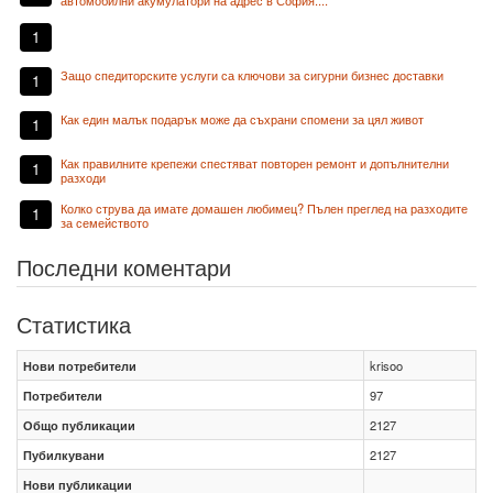
автомобилни акумулатори на адрес в София....
1
Защо спедиторските услуги са ключови за сигурни бизнес доставки
1
Как един малък подарък може да съхрани спомени за цял живот
1
Как правилните крепежи спестяват повторен ремонт и допълнителни
1
разходи
Колко струва да имате домашен любимец? Пълен преглед на разходите
1
за семейството
Последни коментари
Статистика
Нови потребители
krisoo
Потребители
97
Общо публикации
2127
Пубилкувани
2127
Нови публикации