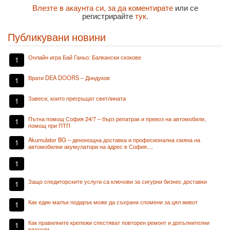
Влезте в акаунта си, за да коментирате
или се
регистрирайте
тук
.
Публикувани новини
Онлайн игра Бай Ганьо: Балкански скокове
1
Врати DEA DOORS – Дондуков
1
Завеси, които прегръщат светлината
1
Пътна помощ София 24/7 – бърз репатрак и превоз на автомобили,
1
помощ при ПТП
Akumulator BG – денонощна доставка и професионална смяна на
1
автомобилни акумулатори на адрес в София....
1
Защо спедиторските услуги са ключови за сигурни бизнес доставки
1
Как един малък подарък може да съхрани спомени за цял живот
1
Как правилните крепежи спестяват повторен ремонт и допълнителни
1
разходи