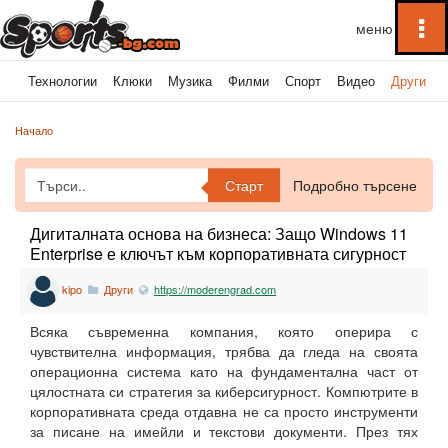
To
na
ка
Технологии
Клюки
Музика
Филми
Спорт
Видео
Други
Начало
Старт
Подробно търсене
Дигиталната основа на бизнеса: Защо Windows 11
Enterprise е ключът към корпоративната сигурност
kipo
Други
https://moderengrad.com
Всяка съвременна компания, която оперира с
чувствителна информация, трябва да гледа на своята
операционна система като на фундаментална част от
цялостната си стратегия за киберсигурност. Компютрите в
корпоративната среда отдавна не са просто инструменти
за писане на имейли и текстови документи. През тях