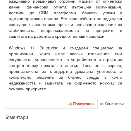
ежедневно преминават огромни масиви от клиентски
данни, финансови отчети, вътрешна комуникация,
достъпи до CRM платформи, банкови услуги и
административни панели. Ето защо изборът на подходящ
софтуерен лиценз има пряко и решаващо значение за
стабилността, непрекъсваемостта на процесите и
защитата на работната среда от външни заплахи.
Windows 11 Enterprise е създаден специално за
организации, които имат високи изисквания към
сигурността, управлението на устройствата и стриктния
контрол върху нивата на достъп. Това не е версия,
предназначена за стандартна домашна употреба, а
комплексно решение за бизнес среда, в която
надеждността и защитата на фирменото ноу-хау са
основен приоритет.
Подкрепили
Коментари
Коментари