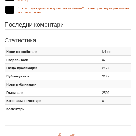
Колко струва да имате домашен любимец? Пълен преглед на разходите
1
за семейството
Последни коментари
Статистика
Нови потребители
krisoo
Потребители
97
Общо публикации
2127
Пубилкувани
2127
Нови публикации
Гласували
2599
Вотове за коментари
0
Коментари