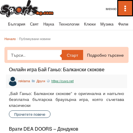
To
na
България
Свят
Наука
Технологии
Клюки
Музика
Филми
Начало
Публикувани новини
Старт
Подробно търсене
Онлайн игра Бай Ганьо: Балкански скокове
reklama
Други
https://cuvo.net
„Бай Ганьо: Балкански скокове“ е оригинална и напълно
безплатна българска браузърна игра, която съчетава
класически
Прочетете повече
Врати DEA DOORS – Дондуков