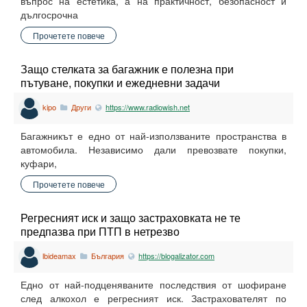
въпрос на естетика, а на практичност, безопасност и
дългосрочна
Прочетете повече
Защо стелката за багажник е полезна при
пътуване, покупки и ежедневни задачи
kipo
Други
https://www.radiowish.net
Багажникът е едно от най-използваните пространства в
автомобила. Независимо дали превозвате покупки,
куфари,
Прочетете повече
Регресният иск и защо застраховката не те
предпазва при ПТП в нетрезво
lbideamax
България
https://blogalizator.com
Едно от най-подценяваните последствия от шофиране
след алкохол е регресният иск. Застрахователят по