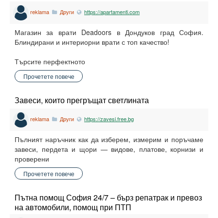
reklama
Други
https://apartamenti.com
Магазин за врати Deadoors в Дондуков град София.
Блиндирани и интериорни врати с топ качество!
Търсите перфектното
Прочетете повече
Завеси, които прегръщат светлината
reklama
Други
https://zavesi.free.bg
Пълният наръчник как да изберем, измерим и поръчаме
завеси, пердета и щори — видове, платове, корнизи и
проверени
Прочетете повече
Пътна помощ София 24/7 – бърз репатрак и превоз
на автомобили, помощ при ПТП