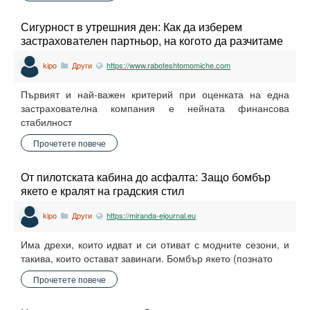
Сигурност в утрешния ден: Как да изберем
застрахователен партньор, на когото да разчитаме
kipo
Други
https://www.raboteshtomomiche.com
Първият и най-важен критерий при оценката на една
застрахователна компания е нейната финансова
стабилност
Прочетете повече
От пилотската кабина до асфалта: Защо бомбър
якето е кралят на градския стил
kipo
Други
https://miranda-ejournal.eu
Има дрехи, които идват и си отиват с модните сезони, и
такива, които остават завинаги. Бомбър якето (познато
Прочетете повече