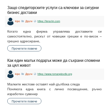
Защо спедиторските услуги са ключови за сигурни
бизнес доставки
kipo
Други
https://fensrim.com
Когато една фирма управлява доставките си
самостоятелно, рискът от човешки грешки е по-висок –
грешно адресиране,
Прочетете повече
Как един малък подарък може да съхрани спомени
за цял живот
kipo
Други
https://www.romanplovdiv.org
Малките жестове оставят най-дълбока следа
Понякога една книга с лично посвещение, ръчно
изработен сувенир
Прочетете повече