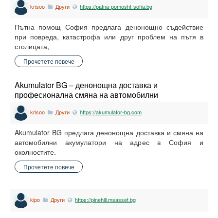
krisoo
Други
https://patna-pomosht-sofia.bg
Пътна помощ София предлага денонощно съдействие
при повреда, катастрофа или друг проблем на пътя в
столицата,
Прочетете повече
Akumulator BG – денонощна доставка и
професионална смяна на автомобилни
акумулатори на адрес в София.
krisoo
Други
https://akumulator-bg.com
Akumulator BG предлага денонощна доставка и смяна на
автомобилни акумулатори на адрес в София и
околностите.
Прочетете повече
kipo
Други
https://pinehill.msasset.bg