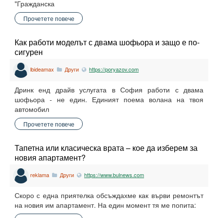
"Гражданска
Прочетете повече
Как работи моделът с двама шофьора и защо е по-
сигурен
lbideamax
Други
https://poryazov.com
Дринк енд драйв услугата в София работи с двама
шофьора - не един. Единият поема волана на твоя
автомобил
Прочетете повече
Тапетна или класическа врата – кое да изберем за
новия апартамент?
reklama
Други
https://www.bulnews.com
Скоро с една приятелка обсъждахме как върви ремонтът
на новия им апартамент. На един момент тя ме попита: