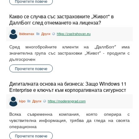
Прочетете повече
Какво се случва със застраховките „Живот" в
ДаллБогг след отнемането на лиценза?
lbideamax
Други
https://zastrahovan.eu
Сред многобройните клиенти на „ДаллБогг" има
значителна група със застраховки „Живот" - продукти с
дългосрочен
Прочетете повече
Дигиталната основа на бизнеса: Защо Windows 11
Enterprise е ключът към корпоративната сигурност
kipo
Други
https://moderengrad.com
Всяка съвременна компания, която оперира с
чувствителна информация, трябва да гледа на своята
операционна
Прочетете повече