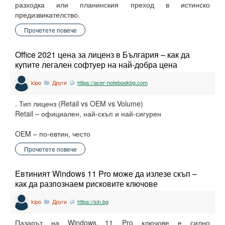
разходка или планинския преход в истинско
предизвикателство.
Прочетете повече
Office 2021 цена за лиценз в България – как да
купите легален софтуер на най-добра цена
kipo
Други
https://acer-notebookbg.com
. Тип лиценз (Retail vs OEM vs Volume)
Retail – официален, най-скъп и най-сигурен
OEM – по-евтин, често
Прочетете повече
Евтиният Windows 11 Pro може да излезе скъп –
как да разпознаем рисковите ключове
kipo
Други
https://sin.bg
Пазарът на Windows 11 Pro ключове е силно