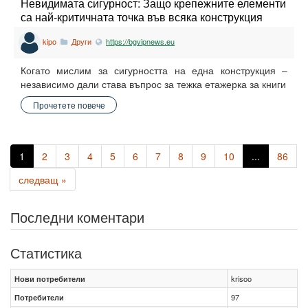
Невидимата сигурност: Защо крепежните елементи
са най-критичната точка във всяка конструкция
kipo
Други
https://bgvipnews.eu
Когато мислим за сигурността на една конструкция –
независимо дали става въпрос за тежка етажерка за книги
Прочетете повече
1
2
3
4
5
6
7
8
9
10
...
86
следващ »
Последни коментари
Статистика
Нови потребители
krisoo
Потребители
97