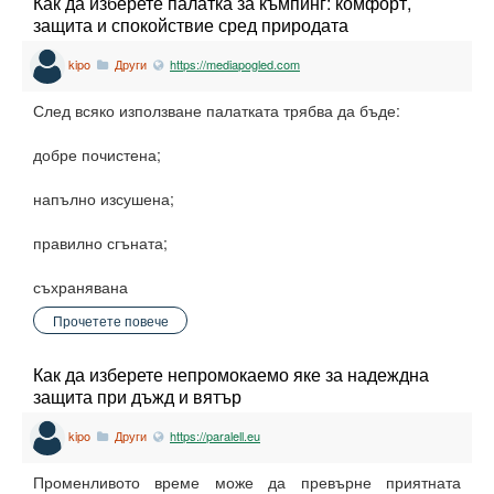
Как да изберете палатка за къмпинг: комфорт,
защита и спокойствие сред природата
kipo
Други
https://mediapogled.com
След всяко използване палатката трябва да бъде:
добре почистена;
напълно изсушена;
правилно сгъната;
съхранявана
Прочетете повече
Как да изберете непромокаемо яке за надеждна
защита при дъжд и вятър
kipo
Други
https://paralell.eu
Променливото време може да превърне приятната