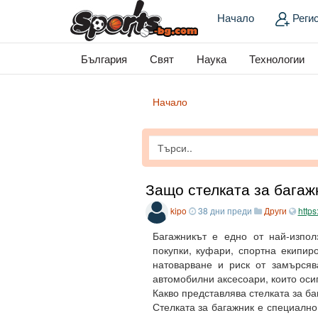
Начало
Реги
България
Свят
Наука
Технологии
Начало
Защо стелката за багаж
kipo
38 дни преди
Други
https
Багажникът е едно от най-изпол
покупки, куфари, спортна екипир
натоварване и риск от замърсяв
автомобилни аксесоари, които оси
Какво представлява стелката за ба
Стелката за багажник е специално