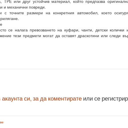
, TPE или друг устойчив материал, който предпазва оригиналн
иви и механични повреди.
и с точните размери на конкретния автомобил, което осигур
рилягане.
е
то се налага превозването на куфари, чанти, детски колички 
ижение тези предмети могат да оставят драскотини или следи въ
 акаунта си, за да коментирате
или се регистри
ове