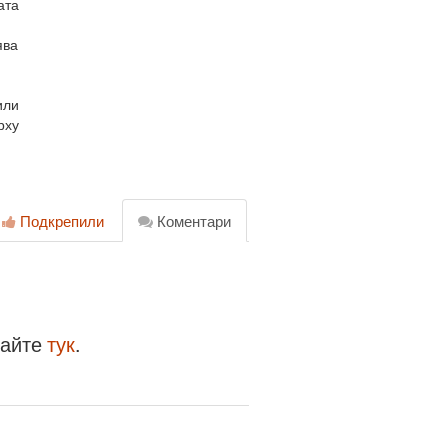
ата
ява
или
рху
Подкрепили
Коментари
райте
тук
.