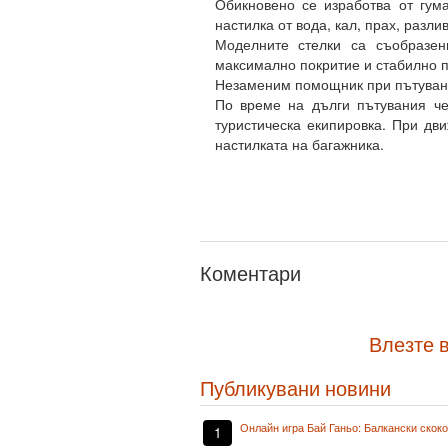
Обикновено се изработва от гума
настилка от вода, кал, прах, разл
Моделните стелки са съобразен
максимално покритие и стабилно п
Незаменим помощник при пътуван
По време на дълги пътувания чес
туристическа екипировка. При дв
настилката на багажника.
Коментари
Влезте в
Публикувани новини
Онлайн игра Бай Ганьо: Балкански скок
1