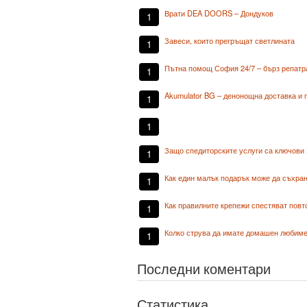
Врати DEA DOORS – Дондуков
1
Завеси, които прегръщат светлината
1
Пътна помощ София 24/7 – бърз репатр
1
Akumulator BG – денонощна доставка и 
1
1
Защо спедиторските услуги са ключови 
1
Как един малък подарък може да съхран
1
Как правилните крепежи спестяват повт
1
Колко струва да имате домашен любиме
1
Последни коментари
Статистика