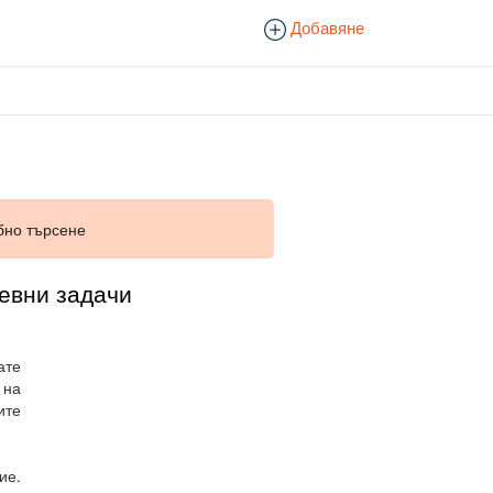
Добавяне
бно търсене
невни задачи
ате
 на
ите
ие.