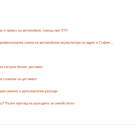
ак и превоз на автомобили, помощ при ПТП
професионална смяна на автомобилни акумулатори на адрес в София....
за сигурни бизнес доставки
и спомени за цял живот
орен ремонт и допълнителни разходи
ц? Пълен преглед на разходите за семейството