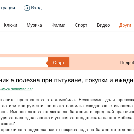
страция
Вход
Клюки
Музика
Филми
Спорт
Видео
Други
Старт
Подро
ник е полезна при пътуване, покупки и ежед
://www.radiowish.net
званите пространства в автомобила. Независимо дали превозв
овка или инструменти, неговата настилка ежедневно е изложена
ане. Именно затова стелката за багажник е сред най-практичн
гуряват надеждна защита и улесняват поддръжката на автомобила.
гажник?
 проектирана подложка, която покрива пода на багажното отделен