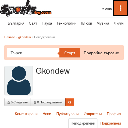
To
na
България
Свят
Наука
Технологии
Клюки
Музика
Филми
Начало
gkondew
Неподкрепени
Старт
Подробно търсене
Gkondew
0 Следване
0 Последователи
Коментирани
Нови
Публикувани
Изпратени
Профил
Неподкрепени
Подкрепени