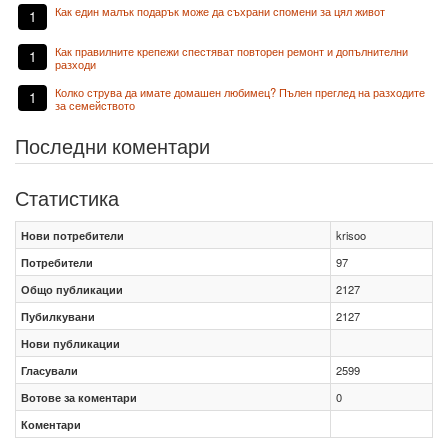
Как един малък подарък може да съхрани спомени за цял живот
1
Как правилните крепежи спестяват повторен ремонт и допълнителни
1
разходи
Колко струва да имате домашен любимец? Пълен преглед на разходите
1
за семейството
Последни коментари
Статистика
Нови потребители
krisoo
Потребители
97
Общо публикации
2127
Пубилкувани
2127
Нови публикации
Гласували
2599
Вотове за коментари
0
Коментари