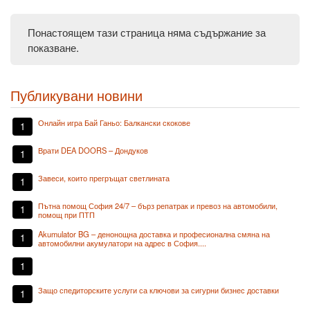
Понастоящем тази страница няма съдържание за
показване.
Публикувани новини
Онлайн игра Бай Ганьо: Балкански скокове
1
Врати DEA DOORS – Дондуков
1
Завеси, които прегръщат светлината
1
Пътна помощ София 24/7 – бърз репатрак и превоз на автомобили,
1
помощ при ПТП
Akumulator BG – денонощна доставка и професионална смяна на
1
автомобилни акумулатори на адрес в София....
1
Защо спедиторските услуги са ключови за сигурни бизнес доставки
1