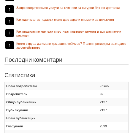
Защо спедиторските услуги са ключови за сигурни бизнес доставки
1
Как един малък подарък може да съхрани спомени за цял живот
1
Как правилните крепежи спестяват повторен ремонт и допълнителни
1
разходи
Колко струва да имате домашен любимец? Пълен преглед на разходите
1
за семейството
Последни коментари
Статистика
Нови потребители
krisoo
Потребители
97
Общо публикации
2127
Пубилкувани
2127
Нови публикации
Гласували
2599