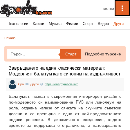
To
na
ка
Технологии
Клюки
Музика
Филми
Спорт
Видео
Други
Начало
Старт
Подробно търсене
Завръщането на един класически материал:
Модерният балатум като синоним на издръжливост
и стил
kipo
Други
https://energymedia.info
Балатумът, познат в съвременния интериорен дизайн с
по-модерното си наименование PVC или линолеум на
рола, отдавна излезе от сянката на скучните съветски
десени и се превърна в едно от най-предпочитаните
подови решения. В динамичното ежедневие, където
времето за поддръжка е ограничено, а натоварването