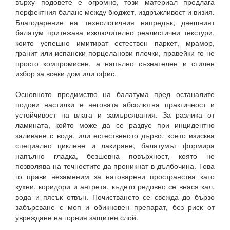
върху подовете е огромно, този материал предлага
перфектния баланс между бюджет, издръжливост и визия.
Благодарение на технологичния напредък, днешният
балатум притежава изключително реалистични текстури,
които успешно имитират естествен паркет, мрамор,
гранит или испански порцеланови плочки, правейки го не
просто компромисен, а напълно съзнателен и стилен
избор за всеки дом или офис.
Основното предимство на балатума пред останалите
подови настилки е неговата абсолютна практичност и
устойчивост на влага и замърсявания. За разлика от
ламината, който може да се раздуе при инцидентно
заливане с вода, или естественото дърво, което изисква
специално циклене и лакиране, балатумът формира
напълно гладка, безшевна повърхност, която не
позволява на течностите да проникнат в дълбочина. Това
го прави незаменим за натоварени пространства като
кухни, коридори и антрета, където редовно се внася кал,
вода и пясък отвън. Почистването се свежда до бързо
забърсване с моп и обикновен препарат, без риск от
увреждане на горния защитен слой.