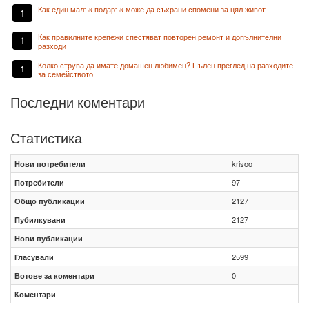
Как един малък подарък може да съхрани спомени за цял живот
1
Как правилните крепежи спестяват повторен ремонт и допълнителни
1
разходи
Колко струва да имате домашен любимец? Пълен преглед на разходите
1
за семейството
Последни коментари
Статистика
Нови потребители
krisoo
Потребители
97
Общо публикации
2127
Пубилкувани
2127
Нови публикации
Гласували
2599
Вотове за коментари
0
Коментари