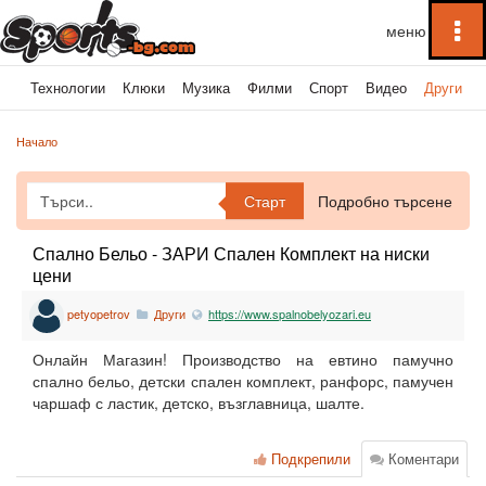
To
na
ка
Технологии
Клюки
Музика
Филми
Спорт
Видео
Други
Начало
Старт
Подробно търсене
Спално Бельо - ЗАРИ Спален Комплект на ниски
цени
petyopetrov
Други
https://www.spalnobelyozari.eu
Онлайн Магазин! Производство на евтино памучно
спално бельо, детски спален комплект, ранфорс, памучен
чаршаф с ластик, детско, възглавница, шалте.
Подкрепили
Коментари