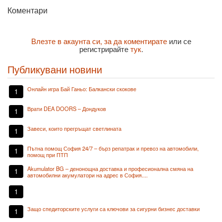
Коментари
Влезте в акаунта си, за да коментирате
или се
регистрирайте
тук
.
Публикувани новини
Онлайн игра Бай Ганьо: Балкански скокове
1
Врати DEA DOORS – Дондуков
1
Завеси, които прегръщат светлината
1
Пътна помощ София 24/7 – бърз репатрак и превоз на автомобили,
1
помощ при ПТП
Akumulator BG – денонощна доставка и професионална смяна на
1
автомобилни акумулатори на адрес в София....
1
Защо спедиторските услуги са ключови за сигурни бизнес доставки
1