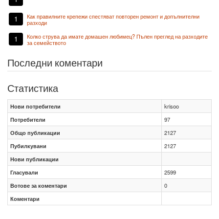
Как правилните крепежи спестяват повторен ремонт и допълнителни
1
разходи
Колко струва да имате домашен любимец? Пълен преглед на разходите
1
за семейството
Последни коментари
Статистика
Нови потребители
krisoo
Потребители
97
Общо публикации
2127
Пубилкувани
2127
Нови публикации
Гласували
2599
Вотове за коментари
0
Коментари