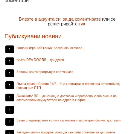
Коментари
Влезте в акаунта си, за да коментирате
или се
регистрирайте
тук
.
Публикувани новини
Онлайн игра Бай Ганьо: Балкански скокове
1
Врати DEA DOORS – Дондуков
1
Завеси, които прегръщат светлината
1
Пътна помощ София 24/7 – бърз репатрак и превоз на автомобили,
1
помощ при ПТП
Akumulator BG – денонощна доставка и професионална смяна на
1
автомобилни акумулатори на адрес в София....
1
Защо спедиторските услуги са ключови за сигурни бизнес доставки
1
Как един малък подарък може да съхрани спомени за цял живот
1