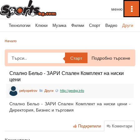
To
na
ка
Технологии
Клюки
Музика
Филми
Спорт
Видео
Други
Начало
Старт
Подробно търсене
Спално Бельо - ЗАРИ Спален Комплект на ниски
цени
petyopetrov
Други
http://geobg.info
Спално Бельо - ЗАРИ Спален Комплект на ниски цени -
Директория, Бизнес и търговия
Подкрепили
Коментари