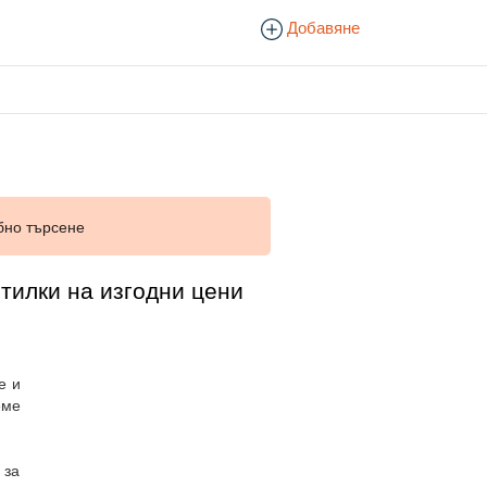
Добавяне
бно търсене
стилки на изгодни цени
е и
еме
 за