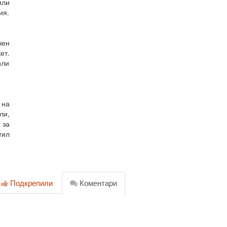
или
ия.
чен
ет.
или
 на
ли,
 за
тил
Подкрепили
Коментари