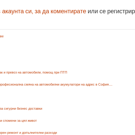
 акаунта си, за да коментирате
или се регистри
ове
ак и превоз на автомобили, помощ при ПТП
професионална смяна на автомобилни акумулатори на адрес в София....
за сигурни бизнес доставки
и спомени за цял живот
орен ремонт и допълнителни разходи