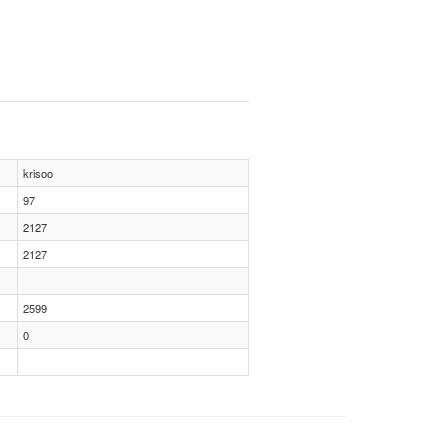
krisoo
97
2127
2127
2599
0