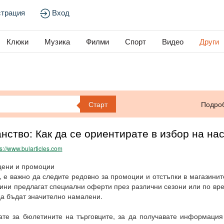
страция
Вход
Клюки
Музика
Филми
Спорт
Видео
Други
Старт
Подро
нство: Как да се ориентирате в избор на на
ps://www.bularticles.com
 цени и промоции
, е важно да следите редовно за промоции и отстъпки в магазинит
ини предлагат специални оферти през различни сезони или по вр
да бъдат значително намалени.
те за бюлетините на търговците, за да получавате информация