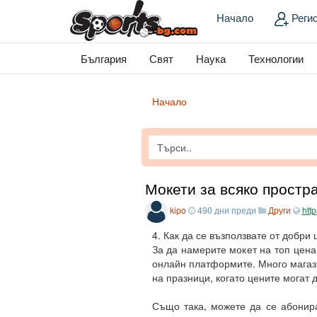
Начало
Реги
България
Свят
Наука
Технологии
Начало
Мокети за всяко простра
kipo
490 дни преди
Други
htt
4. Как да се възползвате от добри
За да намерите мокет на топ цена
онлайн платформите. Много магаз
на празници, когато цените могат 
Също така, можете да се абонира