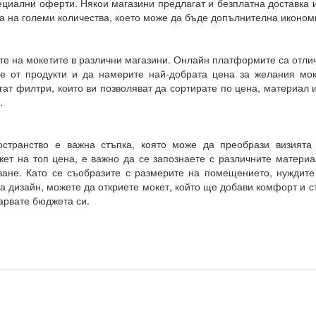
циални оферти. Някои магазини предлагат и безплатна доставка 
а на големи количества, което може да бъде допълнителна иконом
те на мокетите в различни магазини. Онлайн платформите са отли
е от продукти и да намерите най-добрата цена за желания мок
ат филтри, които ви позволяват да сортирате по цена, материал 
.
странство е важна стъпка, която може да преобрази визията
ет на топ цена, е важно да се запознаете с различните материа
ване. Като се съобразите с размерите на помещението, нуждите
а дизайн, можете да откриете мокет, който ще добави комфорт и с
арвате бюджета си.