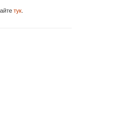
райте
тук
.