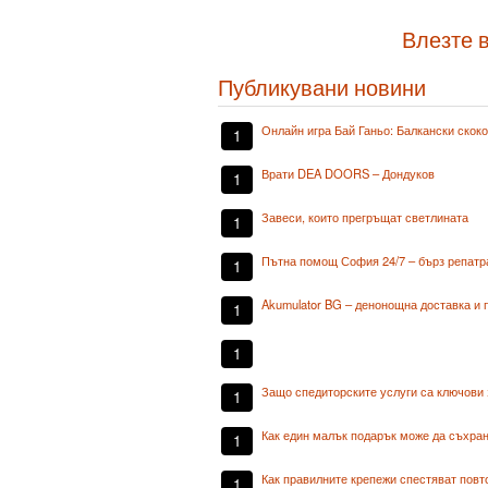
Влезте в
Публикувани новини
Онлайн игра Бай Ганьо: Балкански скок
1
Врати DEA DOORS – Дондуков
1
Завеси, които прегръщат светлината
1
Пътна помощ София 24/7 – бърз репатр
1
Akumulator BG – денонощна доставка и 
1
1
Защо спедиторските услуги са ключови 
1
Как един малък подарък може да съхран
1
Как правилните крепежи спестяват повт
1