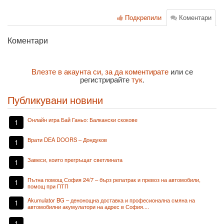
Подкрепили
Коментари
Коментари
Влезте в акаунта си, за да коментирате
или се
регистрирайте
тук
.
Публикувани новини
Онлайн игра Бай Ганьо: Балкански скокове
1
Врати DEA DOORS – Дондуков
1
Завеси, които прегръщат светлината
1
Пътна помощ София 24/7 – бърз репатрак и превоз на автомобили,
1
помощ при ПТП
Akumulator BG – денонощна доставка и професионална смяна на
1
автомобилни акумулатори на адрес в София....
1