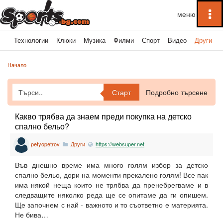
To
na
ка
Технологии
Клюки
Музика
Филми
Спорт
Видео
Други
Начало
Старт
Подробно търсене
Какво трябва да знаем преди покупка на детско
спално бельо?
petyopetrov
Други
https://websuper.net
Във днешно време има много голям избор за детско
спално бельо, дори на моменти прекалено голям! Все пак
има някой неща които не трябва да пренебрегваме и в
следващите няколко реда ще се опитаме да ги опишем.
Ще започнем с най - важното и то съответно е материята.
Не бива…