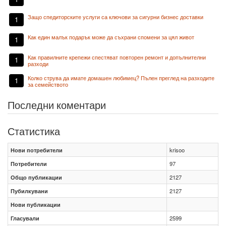
Защо спедиторските услуги са ключови за сигурни бизнес доставки
1
Как един малък подарък може да съхрани спомени за цял живот
1
Как правилните крепежи спестяват повторен ремонт и допълнителни
1
разходи
Колко струва да имате домашен любимец? Пълен преглед на разходите
1
за семейството
Последни коментари
Статистика
Нови потребители
krisoo
Потребители
97
Общо публикации
2127
Пубилкувани
2127
Нови публикации
Гласували
2599