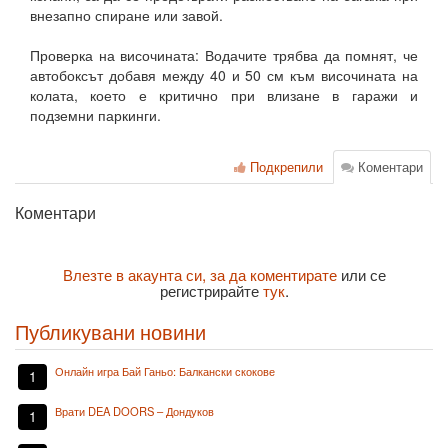
внезапно спиране или завой.
Проверка на височината: Водачите трябва да помнят, че
автобоксът добавя между 40 и 50 см към височината на
колата, което е критично при влизане в гаражи и
подземни паркинги.
Подкрепили
Коментари
Коментари
Влезте в акаунта си, за да коментирате
или се
регистрирайте
тук
.
Публикувани новини
Онлайн игра Бай Ганьо: Балкански скокове
1
Врати DEA DOORS – Дондуков
1