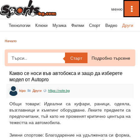
To
na
ка
Технологии
Клюки
Музика
Филми
Спорт
Видео
Други
Начало
Старт
Подробно търсене
Какво се носи във автобокса и защо да изберете
модел от Autopro
kipo
Други
https://note.bg
Общи товари: Идеални са куфари, раници, одеяла,
възглавници и къмпинг оборудване. Леките предмети са
предпочитани, тъй като не променят критично центъра на
тежестта на автомобила.
Зимни спортове: Благодарение на удължената си форма,