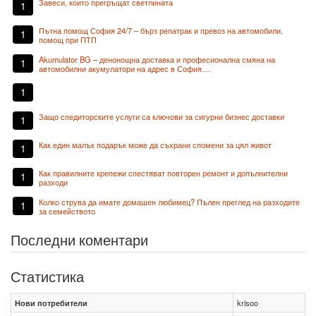
Завеси, които прегръщат светлината
1
Пътна помощ София 24/7 – бърз репатрак и превоз на автомобили,
1
помощ при ПТП
Akumulator BG – денонощна доставка и професионална смяна на
1
автомобилни акумулатори на адрес в София....
1
Защо спедиторските услуги са ключови за сигурни бизнес доставки
1
Как един малък подарък може да съхрани спомени за цял живот
1
Как правилните крепежи спестяват повторен ремонт и допълнителни
1
разходи
Колко струва да имате домашен любимец? Пълен преглед на разходите
1
за семейството
Последни коментари
Статистика
Нови потребители
krisoo