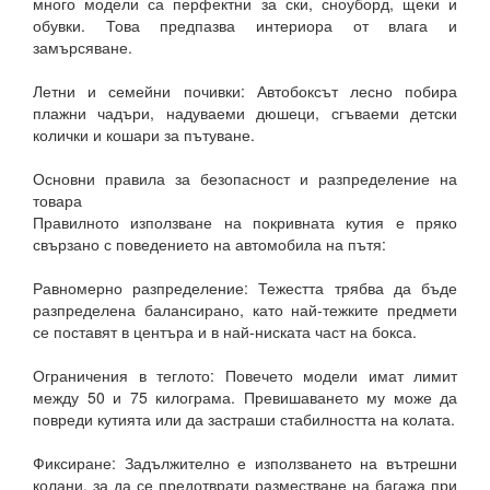
много модели са перфектни за ски, сноуборд, щеки и
обувки. Това предпазва интериора от влага и
замърсяване.
Летни и семейни почивки: Автобоксът лесно побира
плажни чадъри, надуваеми дюшеци, сгъваеми детски
колички и кошари за пътуване.
Основни правила за безопасност и разпределение на
товара
Правилното използване на покривната кутия е пряко
свързано с поведението на автомобила на пътя:
Равномерно разпределение: Тежестта трябва да бъде
разпределена балансирано, като най-тежките предмети
се поставят в центъра и в най-ниската част на бокса.
Ограничения в теглото: Повечето модели имат лимит
между 50 и 75 килограма. Превишаването му може да
повреди кутията или да застраши стабилността на колата.
Фиксиране: Задължително е използването на вътрешни
колани, за да се предотврати разместване на багажа при