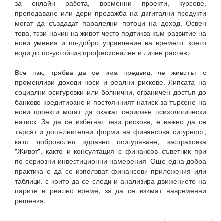
за онлайн работа, временни проекти, курсове,
преподаване или дори продажба на дигитални продукти
могат да създадат паралелни потоци на доход. Освен
това, този начин на живот често подтиква към развитие на
нови умения и по-добро управление на времето, което
води до по-устойчив професионален и личен растеж.
Все пак, трябва да се има предвид, че животът с
променливи доходи носи и реални рискове. Липсата на
социални осигуровки или болнични, ограничен достъп до
банково кредитиране и постоянният натиск за търсене на
нови проекти могат да окажат сериозен психологически
натиск. За да се избегнат тези рискове, е важно да се
търсят и допълнителни форми на финансова сигурност,
като доброволно здравно осигуряване, застраховка
"Живот", както и консултация с финансов съветник при
по-сериозни инвестиционни намерения. Още една добра
практика е да се използват финансови приложения или
таблици, с които да се следи и анализира движението на
парите в реално време, за да се взимат навременни
решения.