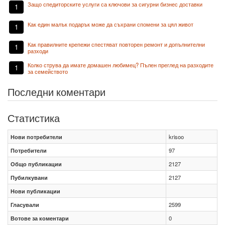
Защо спедиторските услуги са ключови за сигурни бизнес доставки
1
Как един малък подарък може да съхрани спомени за цял живот
1
Как правилните крепежи спестяват повторен ремонт и допълнителни
1
разходи
Колко струва да имате домашен любимец? Пълен преглед на разходите
1
за семейството
Последни коментари
Статистика
Нови потребители
krisoo
Потребители
97
Общо публикации
2127
Пубилкувани
2127
Нови публикации
Гласували
2599
Вотове за коментари
0