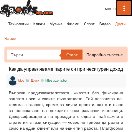
To
na
ка
Технологии
Клюки
Музика
Филми
Спорт
Видео
Други
Начало
Старт
Подробно търсене
Как да управляваме парите си при несигурен доход
kipo
Други
https://zona.bg
Въпреки предизвикателствата, животът без фиксирана
заплата носи и своите възможности. Той позволява по-
голяма гъвкавост, време за лични проекти, както и шанс
за повишаване на доходите чрез различни източници.
Диверсификацията на приходите е една от най-важните
стратегии в тази ситуация — човек не трябва да разчита
само на един клиент или на един тип работа. Платформи