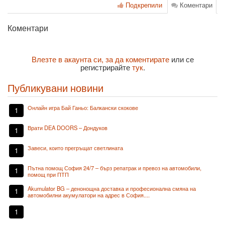
Подкрепили
Коментари
Коментари
Влезте в акаунта си, за да коментирате
или се
регистрирайте
тук
.
Публикувани новини
Онлайн игра Бай Ганьо: Балкански скокове
1
Врати DEA DOORS – Дондуков
1
Завеси, които прегръщат светлината
1
Пътна помощ София 24/7 – бърз репатрак и превоз на автомобили,
1
помощ при ПТП
Akumulator BG – денонощна доставка и професионална смяна на
1
автомобилни акумулатори на адрес в София....
1