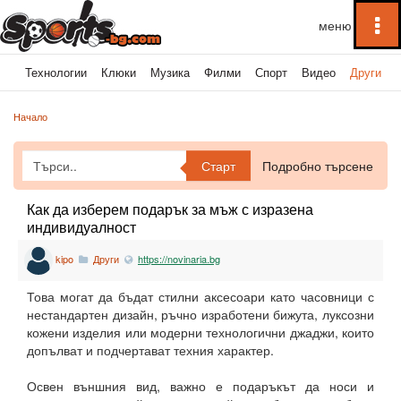
To
na
ка
Технологии
Клюки
Музика
Филми
Спорт
Видео
Други
Начало
Старт
Подробно търсене
Как да изберем подарък за мъж с изразена
индивидуалност
kipo
Други
https://novinaria.bg
Това могат да бъдат стилни аксесоари като часовници с
нестандартен дизайн, ръчно изработени бижута, луксозни
кожени изделия или модерни технологични джаджи, които
допълват и подчертават техния характер.
Освен външния вид, важно е подаръкът да носи и