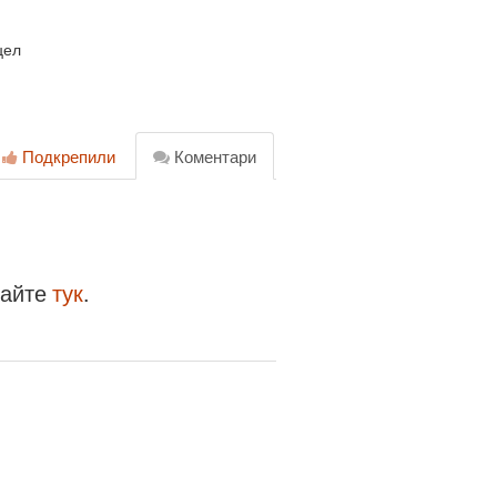
цел
Подкрепили
Коментари
райте
тук
.