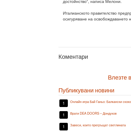
достойнство“, написа Мелони.
Италианското правителство предпр
осигуряване на освобождаването н
Коментари
Влезте в
Публикувани новини
Онлайн игра Бай Ганьо: Балкански скок
1
Врати DEA DOORS – Дондуков
1
Завеси, които прегръщат светлината
1