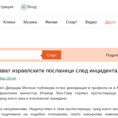
страция
Вход
Клюки
Музика
Филми
Спорт
Видео
Други
Старт
Подро
ават израелските посланици след инцидента
ttps://2if.net
ел Джорджа Мелони публикува остра декларация в профила си в X
зраелския министър Итамар Бен-Гвир спрямо протестиращи
 сред които има и италиански граждани.
а неприемливи. Недопустимо е тези протестиращи, сред които мн
 подложени на подобно отношение, което накърнява човешк