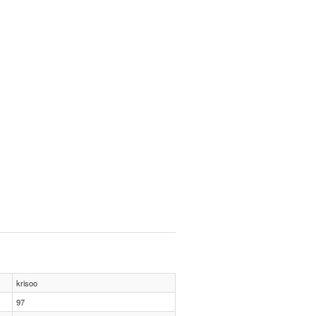
krisoo
97