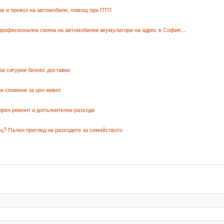
ак и превоз на автомобили, помощ при ПТП
професионална смяна на автомобилни акумулатори на адрес в София....
за сигурни бизнес доставки
и спомени за цял живот
орен ремонт и допълнителни разходи
ц? Пълен преглед на разходите за семейството