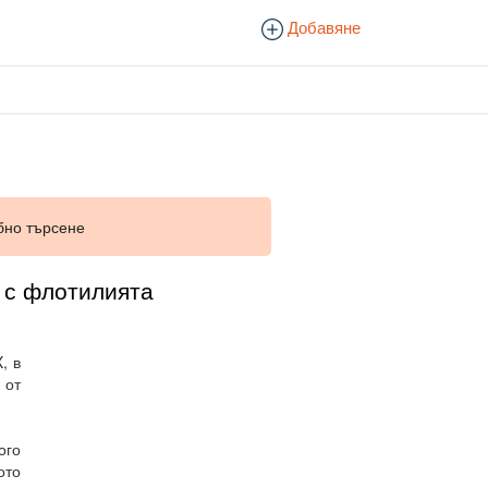
Добавяне
бно търсене
 с флотилията
, в
 от
ого
ото