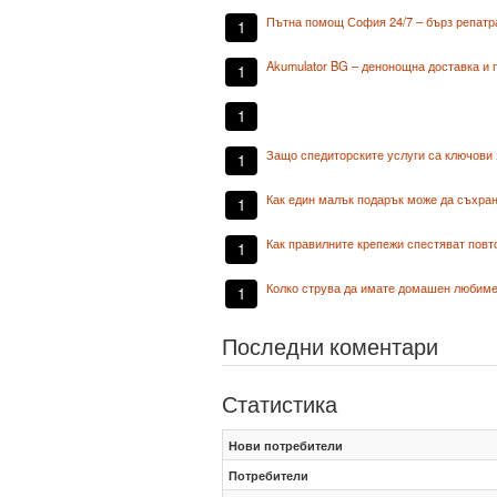
Пътна помощ София 24/7 – бърз репатр
1
Akumulator BG – денонощна доставка и 
1
1
Защо спедиторските услуги са ключови 
1
Как един малък подарък може да съхран
1
Как правилните крепежи спестяват повт
1
Колко струва да имате домашен любиме
1
Последни коментари
Статистика
Нови потребители
Потребители