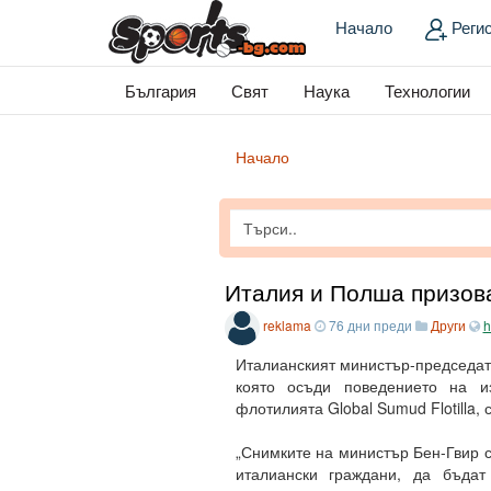
Начало
Реги
България
Свят
Наука
Технологии
Начало
Италия и Полша призов
reklama
76 дни преди
Други
h
Италианският министър-председат
която осъди поведението на и
флотилията Global Sumud Flotilla,
„Снимките на министър Бен-Гвир с
италиански граждани, да бъдат