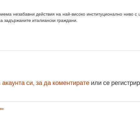
иема незабавни действия на най-високо институционално ниво с 
а задържаните италиански граждани.
 акаунта си, за да коментирате
или се регистри
ове