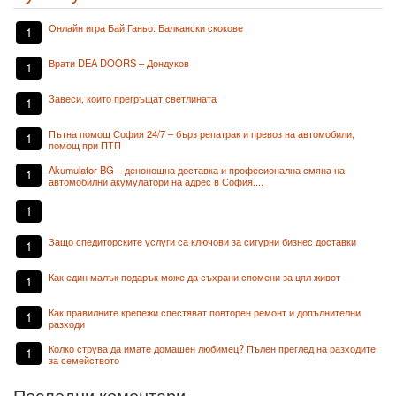
Онлайн игра Бай Ганьо: Балкански скокове
1
Врати DEA DOORS – Дондуков
1
Завеси, които прегръщат светлината
1
Пътна помощ София 24/7 – бърз репатрак и превоз на автомобили,
1
помощ при ПТП
Akumulator BG – денонощна доставка и професионална смяна на
1
автомобилни акумулатори на адрес в София....
1
Защо спедиторските услуги са ключови за сигурни бизнес доставки
1
Как един малък подарък може да съхрани спомени за цял живот
1
Как правилните крепежи спестяват повторен ремонт и допълнителни
1
разходи
Колко струва да имате домашен любимец? Пълен преглед на разходите
1
за семейството
Последни коментари