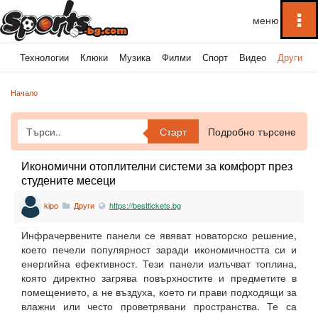
To
na
ка
Технологии
Клюки
Музика
Филми
Спорт
Видео
Други
Начало
Старт
Подробно търсене
Икономични отоплителни системи за комфорт през
студените месеци
kipo
Други
https://besttickets.bg
Инфрачервените панели се явяват новаторско решение,
което печели популярност заради икономичността си и
енергийна ефективност. Тези панели излъчват топлина,
която директно загрява повърхностите и предметите в
помещението, а не въздуха, което ги прави подходящи за
влажни или често проветрявани пространства. Те са