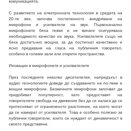
комуникацията.
С развитието на електронната технология в средата на
20-ти век, започва постепенното внедряване на
микрофони и усилватели на звук. Първоначално
микрофоните бяха тежки и не винаги осигуряваха
необходимото качество на звука. Усилвателите също не
бяха достатъчно мощни, за да постигнат качествено и
ясно предаване на гласа на публичния говорител,
особено в големи зали или открити пространства.
Иновации в микрофоните и усилвателите
През последните няколко десетилетия, напредъкът в
аудио технологиите доведе до създаването на по-леки и
мощни микрофони. Безжичните микрофони започват да
придобиват популярност, като предоставят на
говорителите свобода на движение без да се налага да се
притесняват от ограниченото разстояние, на което могат
да се намират от усилвателя. Това е особено полезно за
публични говорители, които се нуждаят от динамичност в
своето представяне.