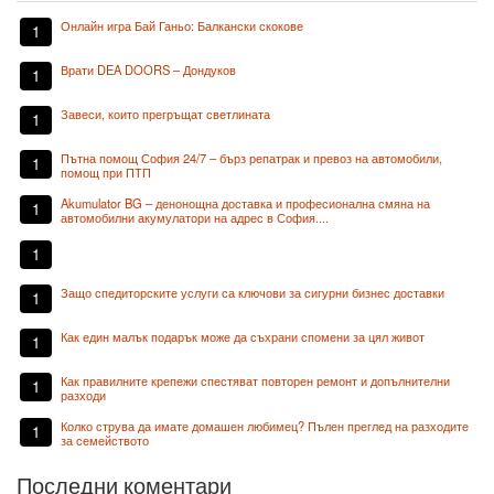
Онлайн игра Бай Ганьо: Балкански скокове
1
Врати DEA DOORS – Дондуков
1
Завеси, които прегръщат светлината
1
Пътна помощ София 24/7 – бърз репатрак и превоз на автомобили,
1
помощ при ПТП
Akumulator BG – денонощна доставка и професионална смяна на
1
автомобилни акумулатори на адрес в София....
1
Защо спедиторските услуги са ключови за сигурни бизнес доставки
1
Как един малък подарък може да съхрани спомени за цял живот
1
Как правилните крепежи спестяват повторен ремонт и допълнителни
1
разходи
Колко струва да имате домашен любимец? Пълен преглед на разходите
1
за семейството
Последни коментари