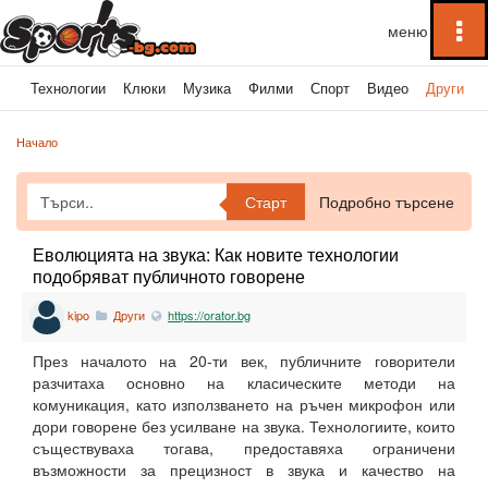
To
na
ка
Технологии
Клюки
Музика
Филми
Спорт
Видео
Други
Начало
Старт
Подробно търсене
Еволюцията на звука: Как новите технологии
подобряват публичното говорене
kipo
Други
https://orator.bg
През началото на 20-ти век, публичните говорители
разчитаха основно на класическите методи на
комуникация, като използването на ръчен микрофон или
дори говорене без усилване на звука. Технологиите, които
съществуваха тогава, предоставяха ограничени
възможности за прецизност в звука и качество на