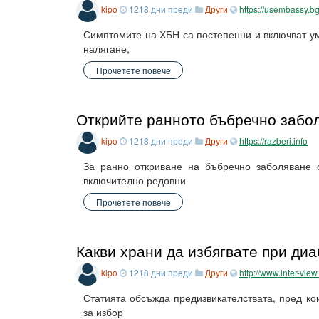
kipo
1218 дни преди
Други
https://usembassy.b
Симптомите на ХБН са постепенни и включват ум
налягане,
Прочетете повече
Открийте ранното бъбречно забо
kipo
1218 дни преди
Други
https://razberi.info
За ранно откриване на бъбречно заболяване с
включително редовни
Прочетете повече
Какви храни да избягвате при диа
kipo
1218 дни преди
Други
http://www.inter-view.
Статията обсъжда предизвикателствата, пред кои
за избор