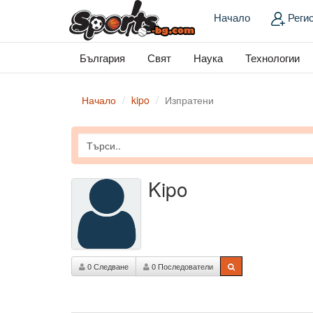
Начало
Реги
България
Свят
Наука
Технологии
Начало
kipo
Изпратени
Kipo
0 Следване
0 Последователи