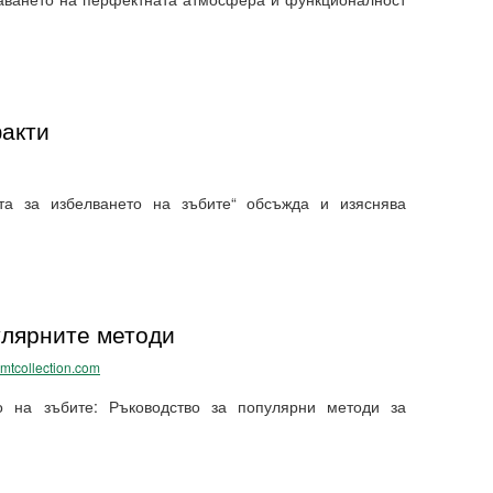
факти
та за избелването на зъбите“ обсъжда и изяснява
улярните методи
imtcollection.com
то на зъбите: Ръководство за популярни методи за