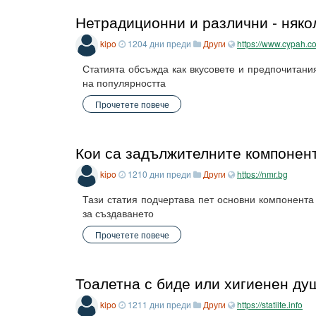
Нетрадиционни и различни - някол
kipo
1204 дни преди
Други
https://www.cypah.c
Статията обсъжда как вкусовете и предпочитани
на популярността
Прочетете повече
Кои са задължителните компонент
kipo
1210 дни преди
Други
https://nmr.bg
Тази статия подчертава пет основни компонента
за създаването
Прочетете повече
Тоалетна с биде или хигиенен ду
kipo
1211 дни преди
Други
https://statiite.info