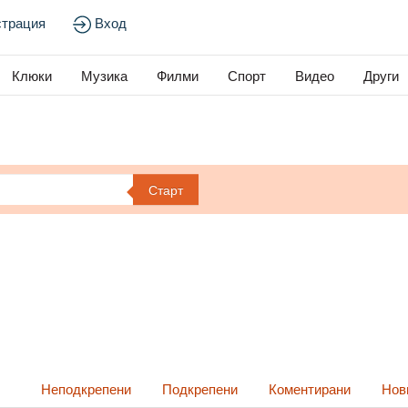
страция
Вход
Клюки
Музика
Филми
Спорт
Видео
Други
Старт
Неподкрепени
Подкрепени
Коментирани
Нов