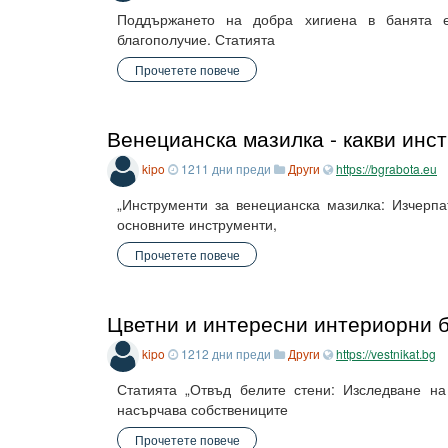
Поддържането на добра хигиена в банята 
благополучие. Статията
Прочетете повече
Венецианска мазилка - какви инс
kipo
1211 дни преди
Други
https://bgrabota.eu
„Инструменти за венецианска мазилка: Изчерп
основните инструменти,
Прочетете повече
Цветни и интересни интериорни 
kipo
1212 дни преди
Други
https://vestnikat.bg
Статията „Отвъд белите стени: Изследване на
насърчава собствениците
Прочетете повече