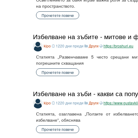
на пространството.
Прочетете повече
Избелване на зъбите - митове и 
kipo
1220 дни преди
Други
https://broshuri.eu
Статията „Развенчаваме 5 често срещани ми
погрешните схващания
Прочетете повече
Избелване на зъби - какви са поп
kipo
1220 дни преди
Други
https://www.gustavkl
Статията, озаглавена „Ползите от избелване
избелване“, обяснява
Прочетете повече