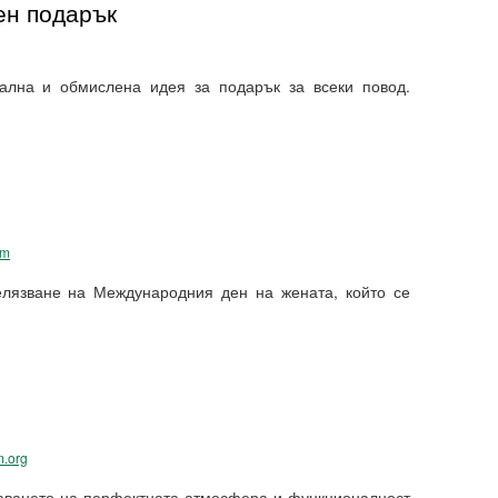
ен подарък
ална и обмислена идея за подарък за всеки повод.
om
елязване на Международния ден на жената, който се
m.org
даването на перфектната атмосфера и функционалност