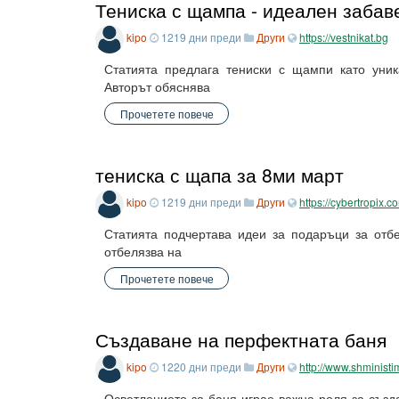
Тениска с щампа - идеален забав
kipo
1219 дни преди
Други
https://vestnikat.bg
Статията предлага тениски с щампи като уник
Авторът обяснява
Прочетете повече
тениска с щапа за 8ми март
kipo
1219 дни преди
Други
https://cybertropix.c
Статията подчертава идеи за подаръци за отб
отбелязва на
Прочетете повече
Създаване на перфектната баня
kipo
1220 дни преди
Други
http://www.shministi
Осветлението за баня играе важна роля за съз