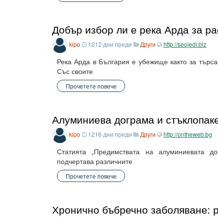
Добър избор ли е река Арда за р
kipo
1212 дни преди
Други
http://seojedi.biz
Река Арда в България е убежище както за търса
Със своите
Прочетете повече
Алуминиева дограма и стъклопаке
kipo
1216 дни преди
Други
http://ontheweb.bg
Статията „Предимствата на алуминиевата дог
подчертава различните
Прочетете повече
Хронично бъбречно заболяване: 