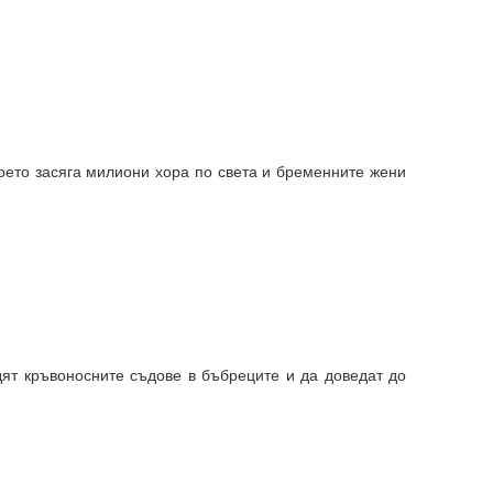
оето засяга милиони хора по света и бременните жени
дят кръвоносните съдове в бъбреците и да доведат до