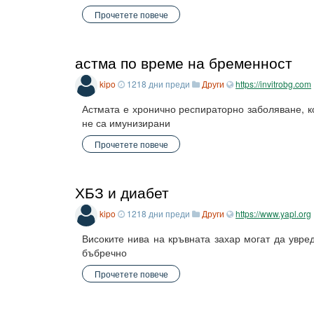
Прочетете повече
астма по време на бременност
kipo
1218 дни преди
Други
https://invitrobg.com
Астмата е хронично респираторно заболяване, к
не са имунизирани
Прочетете повече
ХБЗ и диабет
kipo
1218 дни преди
Други
https://www.yapl.org
Високите нива на кръвната захар могат да увре
бъбречно
Прочетете повече