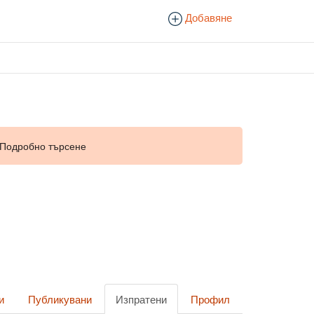
Добавяне
Подробно търсене
и
Публикувани
Изпратени
Профил