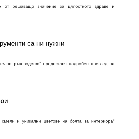
е от решаващо значение за цялостното здраве и
трументи са ни нужни
ателно ръководство“ предоставя подробен преглед на
бои
 смели и уникални цветове на боята за интериора“