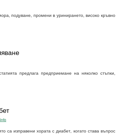
g
ора, подуване, промени в уринирането, високо кръвно
ляване
татията предлага предприемане на няколко стъпки,
бет
info
то са изправени хората с диабет, когато става въпрос