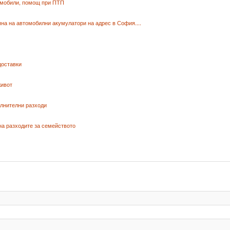
томобили, помощ при ПТП
на на автомобилни акумулатори на адрес в София....
доставки
живот
ълнителни разходи
а разходите за семейството