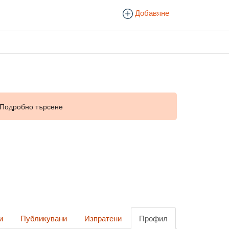
Добавяне
Подробно търсене
и
Публикувани
Изпратени
Профил