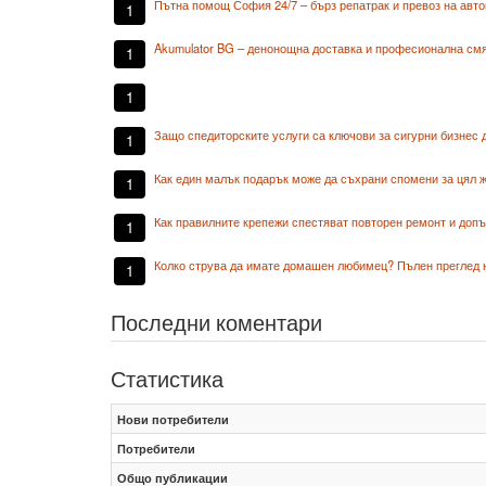
Пътна помощ София 24/7 – бърз репатрак и превоз на ав
1
Akumulator BG – денонощна доставка и професионална смя
1
1
Защо спедиторските услуги са ключови за сигурни бизнес 
1
Как един малък подарък може да съхрани спомени за цял 
1
Как правилните крепежи спестяват повторен ремонт и доп
1
Колко струва да имате домашен любимец? Пълен преглед н
1
Последни коментари
Статистика
Нови потребители
Потребители
Общо публикации