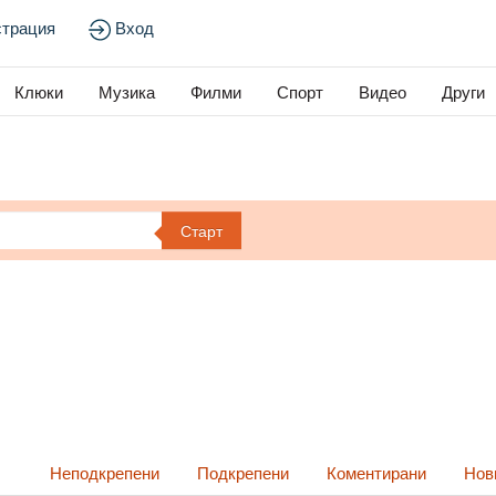
страция
Вход
Клюки
Музика
Филми
Спорт
Видео
Други
Старт
Неподкрепени
Подкрепени
Коментирани
Нов