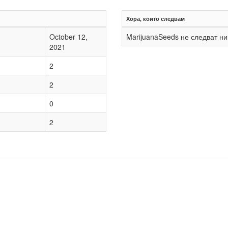
Хора, които следвам
October 12,
MarijuanaSeeds не следват ни
2021
2
2
0
2