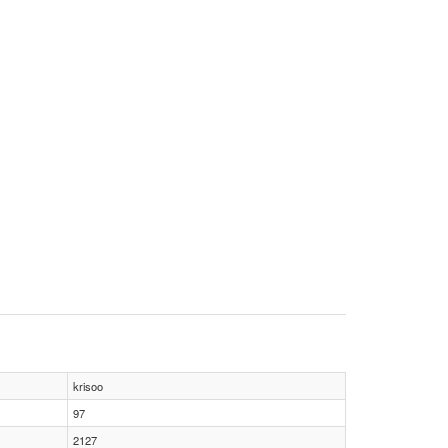
krisoo
97
2127