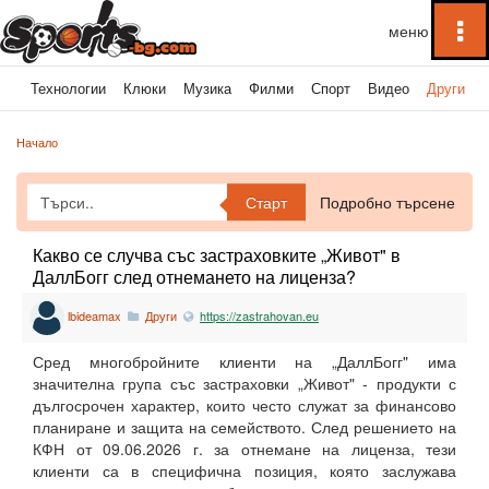
To
na
ка
Технологии
Клюки
Музика
Филми
Спорт
Видео
Други
Начало
Старт
Подробно търсене
Какво се случва със застраховките „Живот" в
ДаллБогг след отнемането на лиценза?
lbideamax
Други
https://zastrahovan.eu
Сред многобройните клиенти на „ДаллБогг" има
значителна група със застраховки „Живот" - продукти с
дългосрочен характер, които често служат за финансово
планиране и защита на семейството. След решението на
КФН от 09.06.2026 г. за отнемане на лиценза, тези
клиенти са в специфична позиция, която заслужава