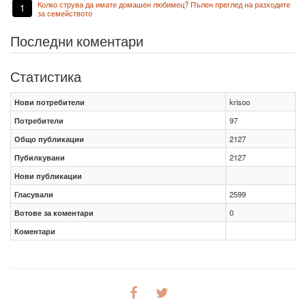
Колко струва да имате домашен любимец? Пълен преглед на разходите
1
за семейството
Последни коментари
Статистика
Нови потребители
krisoo
Потребители
97
Общо публикации
2127
Пубилкувани
2127
Нови публикации
Гласували
2599
Вотове за коментари
0
Коментари