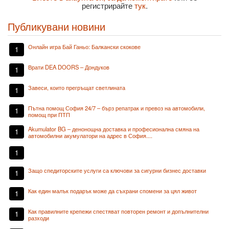
регистрирайте
тук
.
Публикувани новини
Онлайн игра Бай Ганьо: Балкански скокове
1
Врати DEA DOORS – Дондуков
1
Завеси, които прегръщат светлината
1
Пътна помощ София 24/7 – бърз репатрак и превоз на автомобили,
1
помощ при ПТП
Akumulator BG – денонощна доставка и професионална смяна на
1
автомобилни акумулатори на адрес в София....
1
Защо спедиторските услуги са ключови за сигурни бизнес доставки
1
Как един малък подарък може да съхрани спомени за цял живот
1
Как правилните крепежи спестяват повторен ремонт и допълнителни
1
разходи