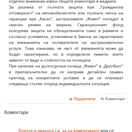
отделно внимание извън общите коментари в медиите.
За разлика от пълната защита при „Гражданска
отговорност" на автомобилистите или пълната липса на
гаранции при „Каско", застраховките „Живот" попадат в
смесен режим на закрила. Гаранционният фонд
осигурява защита на обезщетенията само в рамките и
съгласно условията, установени в Закона за гарантиране
на вземанията на ползвателите на застрахователни
услуги. Това означава, че част от вземанията може да
бъдат гарантирани, но в определени лимити, които
зависят от вида и стойността на полицата.
При наличие на дългосрочна полица „Живот" в „ДаллБогг"
е препоръчително да се направи детайлен правен
преглед на конкретните условия и да се планират
следващи стъпки според индивидуалната ситуация.
Подкрепили
Коментари
Коментари
Влезте в акаунта си, за да коментирате
или се